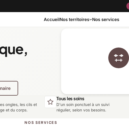
Accueil
Nos services
Nos territoires
ique,
Bas-Saint-Laurent
Capitale-Nationale
Côte-Nord
Estrie
enaire
Laurentides
Laval
Tous les soins
les ongles, les cils et
D'un soin ponctuel à un suivi
Montérégie
Nord-du-Québec
age et du corps.
régulier, selon vos besoins.
NOS SERVICES