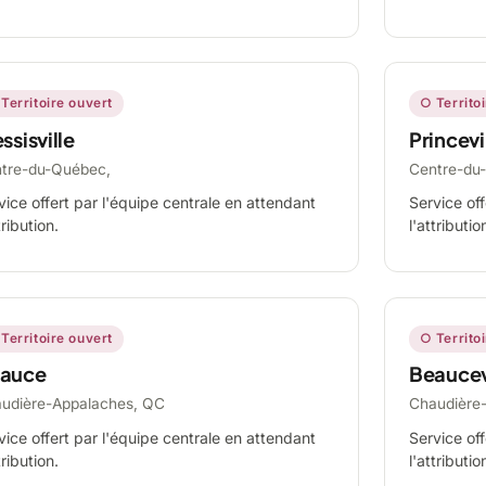
Territoire ouvert
○ Territo
ssisville
Princevi
tre-du-Québec,
Centre-du
vice offert par l'équipe centrale en attendant
Service off
tribution.
l'attributio
Territoire ouvert
○ Territo
auce
Beaucev
udière-Appalaches, QC
Chaudière
vice offert par l'équipe centrale en attendant
Service off
tribution.
l'attributio