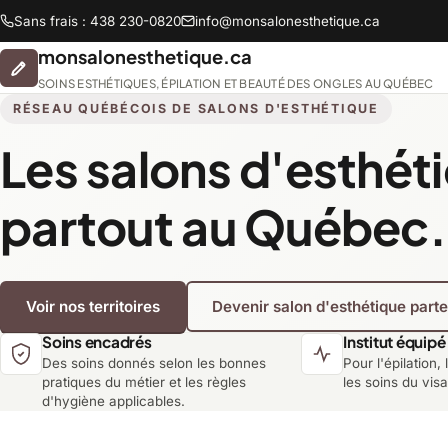
Sans frais : 438 230-0820
info@monsalonesthetique.ca
monsalonesthetique.ca
SOINS ESTHÉTIQUES, ÉPILATION ET BEAUTÉ DES ONGLES AU QUÉBEC
RÉSEAU QUÉBÉCOIS DE SALONS D'ESTHÉTIQUE
Les salons d'esthét
Abitibi-Témiscamingue
partout au Québec.
Chaudière-Appalaches
Voir nos territoires
Devenir salon d'esthétique part
Lanaudière
Soins encadrés
Institut équipé
Des soins donnés selon les bonnes
Pour l'épilation, 
Montréal
pratiques du métier et les règles
les soins du vis
d'hygiène applicables.
Saguenay-Lac-Saint-Jean