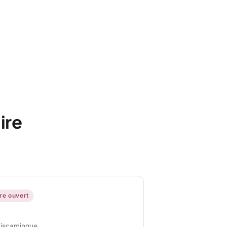
ire
ire ouvert
miscamingue,