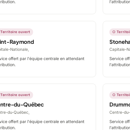
tribution.
l'attributio
Territoire ouvert
○ Territo
int-Raymond
Stoneh
itale-Nationale,
Capitale-N
vice offert par l'équipe centrale en attendant
Service off
tribution.
l'attributio
Territoire ouvert
○ Territo
ntre-du-Québec
Drummo
tre-du-Québec,
Centre-du
vice offert par l'équipe centrale en attendant
Service off
tribution.
l'attributio