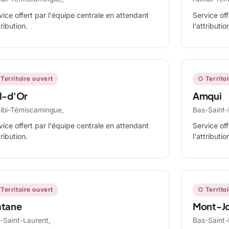
vice offert par l'équipe centrale en attendant
Service off
tribution.
l'attributio
Territoire ouvert
○ Territo
l-d'Or
Amqui
tibi-Témiscamingue,
Bas-Saint-
vice offert par l'équipe centrale en attendant
Service off
tribution.
l'attributio
Territoire ouvert
○ Territo
tane
Mont-Jo
-Saint-Laurent,
Bas-Saint-