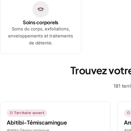
Soins corporels
Soins du corps, exfoliations,
enveloppements et traitements
de détente.
Trouvez votr
181 ter
○ Territoire ouvert
○ 
Abitibi-Témiscamingue
A
Abitibi-Témiscamingue,
Abi