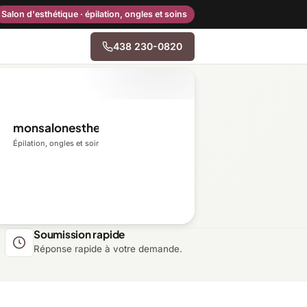
Salon d'esthétique · épilation, ongles et soins
438 230-0820
→
monsalonesthetique.ca
Centre-du-Québec
Épilation, ongles et soins du visage
Gaspésie–Îles-de-la-
Madeleine
Mauricie
Soumission rapide
Réponse rapide à votre demande.
Outaouais