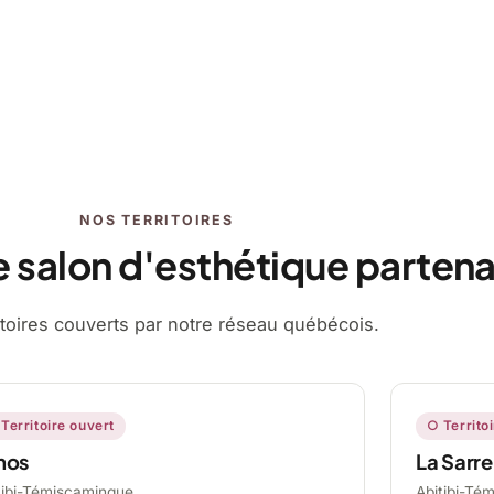
NOS TERRITOIRES
e salon d'esthétique partena
ritoires couverts par notre réseau québécois.
Territoire ouvert
○ Territo
mos
La Sarre
tibi-Témiscamingue,
Abitibi-Té