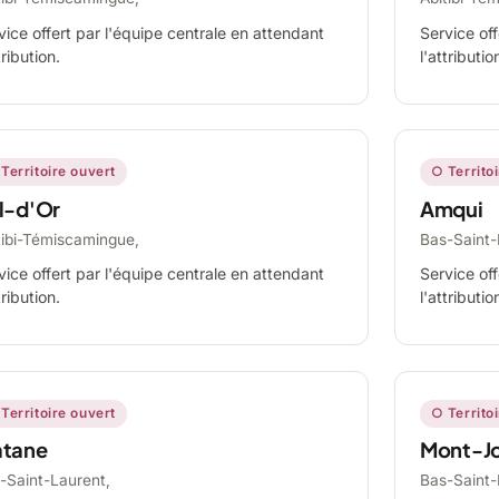
vice offert par l'équipe centrale en attendant
Service off
tribution.
l'attributio
Territoire ouvert
○ Territo
l-d'Or
Amqui
tibi-Témiscamingue,
Bas-Saint-
vice offert par l'équipe centrale en attendant
Service off
tribution.
l'attributio
Territoire ouvert
○ Territo
tane
Mont-Jo
-Saint-Laurent,
Bas-Saint-