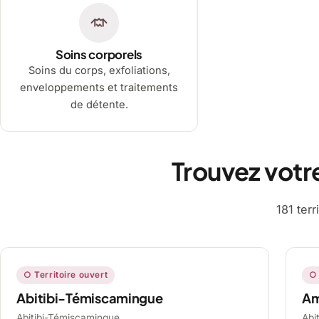
Soins corporels
Soins du corps, exfoliations,
enveloppements et traitements
de détente.
Trouvez votr
181 ter
○ Territoire ouvert
○ 
Abitibi-Témiscamingue
A
Abitibi-Témiscamingue,
Abi