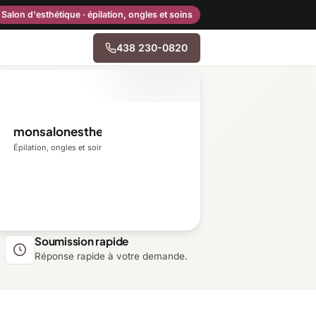
Salon d'esthétique · épilation, ongles et soins
438 230-0820
→
monsalonesthetique.ca
Centre-du-Québec
Épilation, ongles et soins du visage
Gaspésie–Îles-de-la-
Madeleine
Mauricie
Soumission rapide
Réponse rapide à votre demande.
Outaouais