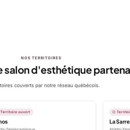
NOS TERRITOIRES
e salon d'esthétique partena
ritoires couverts par notre réseau québécois.
Territoire ouvert
○ Territo
mos
La Sarre
tibi-Témiscamingue,
Abitibi-Té