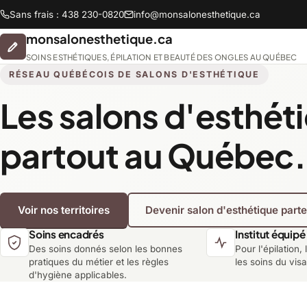
Sans frais : 438 230-0820
info@monsalonesthetique.ca
monsalonesthetique.ca
SOINS ESTHÉTIQUES, ÉPILATION ET BEAUTÉ DES ONGLES AU QUÉBEC
RÉSEAU QUÉBÉCOIS DE SALONS D'ESTHÉTIQUE
Les salons d'esthét
Abitibi-Témiscamingue
partout au Québec.
Chaudière-Appalaches
Voir nos territoires
Devenir salon d'esthétique part
Lanaudière
Soins encadrés
Institut équipé
Des soins donnés selon les bonnes
Pour l'épilation, 
Montréal
pratiques du métier et les règles
les soins du vis
d'hygiène applicables.
Saguenay-Lac-Saint-Jean