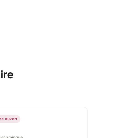
ire
ire ouvert
miscamingue,