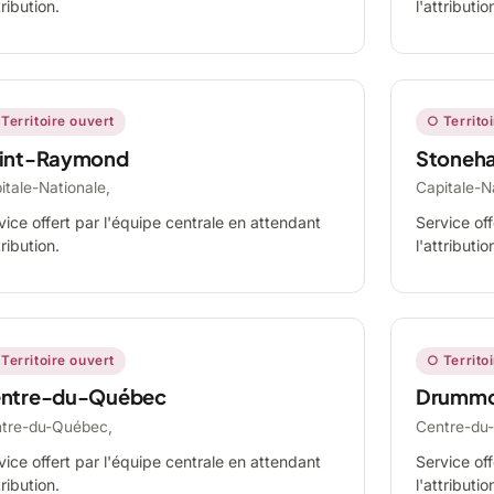
tribution.
l'attributio
Territoire ouvert
○ Territo
int-Raymond
Stoneh
itale-Nationale,
Capitale-N
vice offert par l'équipe centrale en attendant
Service off
tribution.
l'attributio
Territoire ouvert
○ Territo
ntre-du-Québec
Drummo
tre-du-Québec,
Centre-du
vice offert par l'équipe centrale en attendant
Service off
tribution.
l'attributio