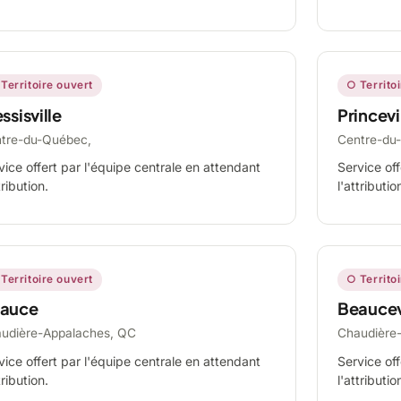
Territoire ouvert
○ Territo
ssisville
Princevi
tre-du-Québec,
Centre-du
vice offert par l'équipe centrale en attendant
Service off
tribution.
l'attributio
Territoire ouvert
○ Territo
auce
Beaucev
udière-Appalaches, QC
Chaudière
vice offert par l'équipe centrale en attendant
Service off
tribution.
l'attributio