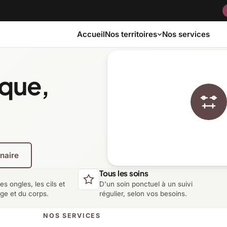
Accueil
Nos services
Nos territoires
ique,
Bas-Saint-Laurent
Capitale-Nationale
Côte-Nord
Estrie
enaire
Laurentides
Laval
Tous les soins
les ongles, les cils et
D'un soin ponctuel à un suivi
Montérégie
Nord-du-Québec
age et du corps.
régulier, selon vos besoins.
NOS SERVICES