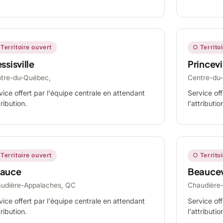
Territoire ouvert
○ Territo
ssisville
Princevi
tre-du-Québec,
Centre-du
vice offert par l'équipe centrale en attendant
Service off
tribution.
l'attributio
Territoire ouvert
○ Territo
auce
Beaucev
udière-Appalaches, QC
Chaudière
vice offert par l'équipe centrale en attendant
Service off
tribution.
l'attributio