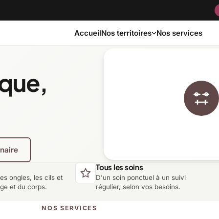
Accueil
Nos services
Nos territoires
ique,
Bas-Saint-Laurent
Capitale-Nationale
Côte-Nord
Estrie
enaire
Laurentides
Laval
Tous les soins
les ongles, les cils et
D'un soin ponctuel à un suivi
Montérégie
Nord-du-Québec
age et du corps.
régulier, selon vos besoins.
NOS SERVICES