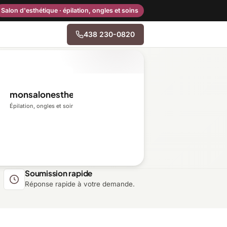
Salon d'esthétique · épilation, ongles et soins
438 230-0820
→
monsalonesthetique.ca
Centre-du-Québec
Épilation, ongles et soins du visage
Gaspésie–Îles-de-la-
Madeleine
Mauricie
Soumission rapide
Réponse rapide à votre demande.
Outaouais