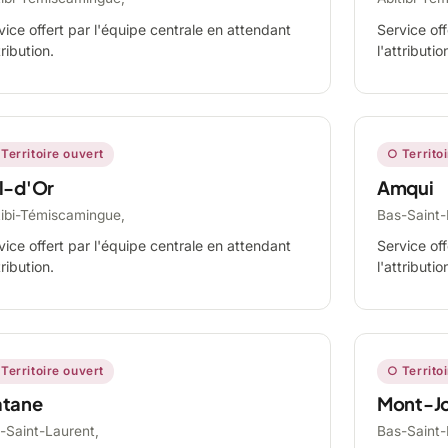
vice offert par l'équipe centrale en attendant
Service off
tribution.
l'attributio
Territoire ouvert
○ Territo
l-d'Or
Amqui
tibi-Témiscamingue,
Bas-Saint-
vice offert par l'équipe centrale en attendant
Service off
tribution.
l'attributio
Territoire ouvert
○ Territo
tane
Mont-Jo
-Saint-Laurent,
Bas-Saint-