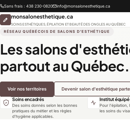
Sans frais : 438 230-0820
info@monsalonesthetique.ca
monsalonesthetique.ca
SOINS ESTHÉTIQUES, ÉPILATION ET BEAUTÉ DES ONGLES AU QUÉBEC
RÉSEAU QUÉBÉCOIS DE SALONS D'ESTHÉTIQUE
Les salons d'esthét
Abitibi-Témiscamingue
partout au Québec.
Chaudière-Appalaches
Voir nos territoires
Devenir salon d'esthétique part
Lanaudière
Soins encadrés
Institut équipé
Des soins donnés selon les bonnes
Pour l'épilation, 
Montréal
pratiques du métier et les règles
les soins du vis
d'hygiène applicables.
Saguenay-Lac-Saint-Jean