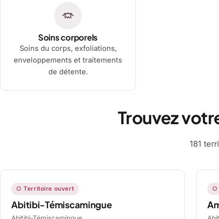
Soins corporels
Soins du corps, exfoliations,
enveloppements et traitements
de détente.
Trouvez votr
181 ter
○ Territoire ouvert
○ 
Abitibi-Témiscamingue
A
Abitibi-Témiscamingue,
Abi