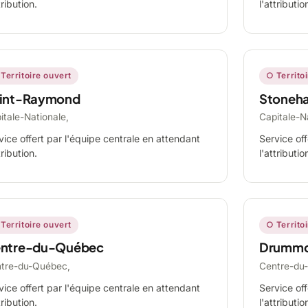
tribution.
l'attributio
Territoire ouvert
○ Territo
int-Raymond
Stoneh
itale-Nationale,
Capitale-N
vice offert par l'équipe centrale en attendant
Service off
tribution.
l'attributio
Territoire ouvert
○ Territo
ntre-du-Québec
Drummo
tre-du-Québec,
Centre-du
vice offert par l'équipe centrale en attendant
Service off
tribution.
l'attributio