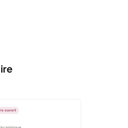
ire
ire ouvert
miscamingue,