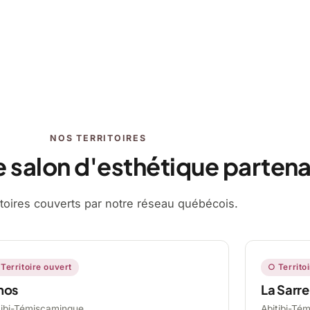
NOS TERRITOIRES
e salon d'esthétique partena
ritoires couverts par notre réseau québécois.
Territoire ouvert
○ Territo
mos
La Sarre
tibi-Témiscamingue,
Abitibi-Té