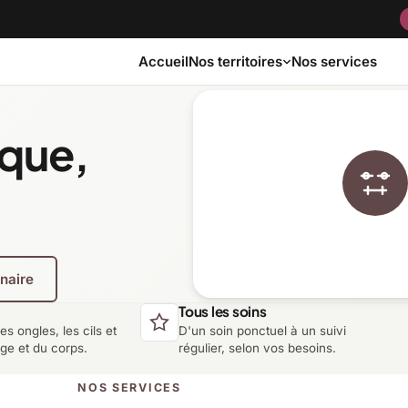
Accueil
Nos services
Nos territoires
ique,
Bas-Saint-Laurent
Capitale-Nationale
Côte-Nord
Estrie
enaire
Laurentides
Laval
Tous les soins
les ongles, les cils et
D'un soin ponctuel à un suivi
Montérégie
Nord-du-Québec
age et du corps.
régulier, selon vos besoins.
NOS SERVICES