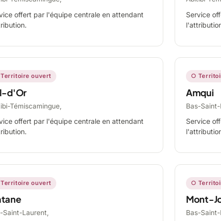
vice offert par l'équipe centrale en attendant
Service off
tribution.
l'attributio
Territoire ouvert
○ Territo
l-d'Or
Amqui
tibi-Témiscamingue,
Bas-Saint-
vice offert par l'équipe centrale en attendant
Service off
tribution.
l'attributio
Territoire ouvert
○ Territo
tane
Mont-Jo
-Saint-Laurent,
Bas-Saint-