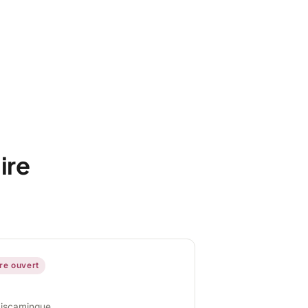
ire
ire ouvert
miscamingue,