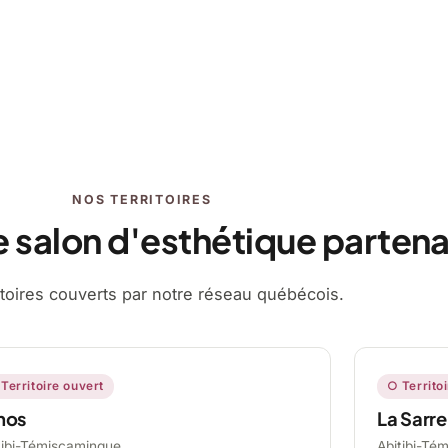
NOS TERRITOIRES
e salon d'esthétique partena
ritoires couverts par notre réseau québécois.
Territoire ouvert
○ Territo
mos
La Sarre
tibi-Témiscamingue,
Abitibi-Té