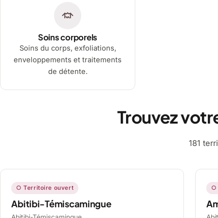
Soins corporels
Soins du corps, exfoliations,
enveloppements et traitements
de détente.
Trouvez votr
181 ter
○ Territoire ouvert
○ 
Abitibi-Témiscamingue
A
Abitibi-Témiscamingue,
Abi