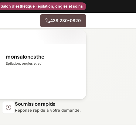
Salon d'esthétique · épilation, ongles et soins
438 230-0820
→
monsalonesthetique.ca
Centre-du-Québec
Épilation, ongles et soins du visage
Gaspésie–Îles-de-la-
Madeleine
Mauricie
Soumission rapide
Réponse rapide à votre demande.
Outaouais