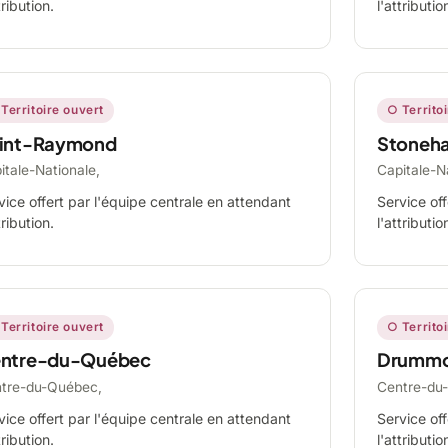
tribution.
l'attributio
Territoire ouvert
○ Territo
int-Raymond
Stoneh
itale-Nationale,
Capitale-N
vice offert par l'équipe centrale en attendant
Service off
tribution.
l'attributio
Territoire ouvert
○ Territo
ntre-du-Québec
Drummo
tre-du-Québec,
Centre-du
vice offert par l'équipe centrale en attendant
Service off
tribution.
l'attributio