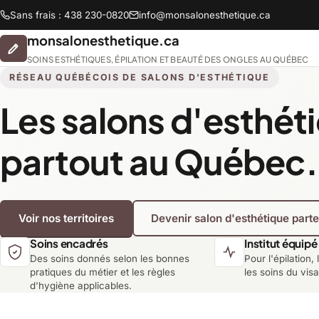
Sans frais : 438 230-0820
info@monsalonesthetique.ca
monsalonesthetique.ca
SOINS ESTHÉTIQUES, ÉPILATION ET BEAUTÉ DES ONGLES AU QUÉBEC
RÉSEAU QUÉBÉCOIS DE SALONS D'ESTHÉTIQUE
Les salons d'esthét
Abitibi-Témiscamingue
partout au Québec.
Chaudière-Appalaches
Voir nos territoires
Devenir salon d'esthétique part
Lanaudière
Soins encadrés
Institut équipé
Des soins donnés selon les bonnes
Pour l'épilation, 
Montréal
pratiques du métier et les règles
les soins du vis
d'hygiène applicables.
Saguenay-Lac-Saint-Jean