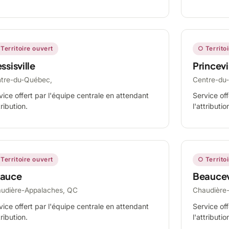
Territoire ouvert
○ Territo
ssisville
Princevi
tre-du-Québec,
Centre-du
vice offert par l'équipe centrale en attendant
Service off
tribution.
l'attributio
Territoire ouvert
○ Territo
auce
Beaucev
udière-Appalaches, QC
Chaudière
vice offert par l'équipe centrale en attendant
Service off
tribution.
l'attributio