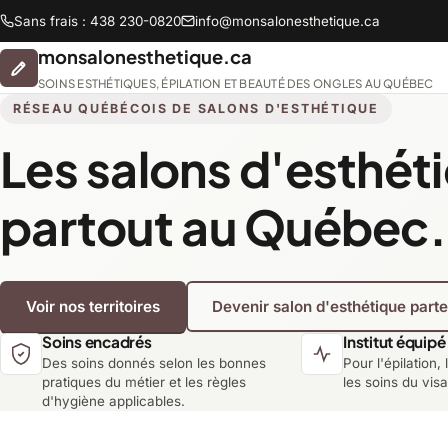
Sans frais : 438 230-0820
info@monsalonesthetique.ca
monsalonesthetique.ca
SOINS ESTHÉTIQUES, ÉPILATION ET BEAUTÉ DES ONGLES AU QUÉBEC
RÉSEAU QUÉBÉCOIS DE SALONS D'ESTHÉTIQUE
Les salons d'esthét
Abitibi-Témiscamingue
partout au Québec.
Chaudière-Appalaches
Voir nos territoires
Devenir salon d'esthétique part
Lanaudière
Soins encadrés
Institut équipé
Des soins donnés selon les bonnes
Pour l'épilation, 
Montréal
pratiques du métier et les règles
les soins du vis
d'hygiène applicables.
Saguenay-Lac-Saint-Jean