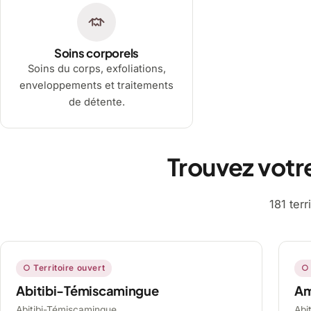
Soins corporels
Soins du corps, exfoliations,
enveloppements et traitements
de détente.
Trouvez votr
181 ter
○ Territoire ouvert
○ 
Abitibi-Témiscamingue
A
Abitibi-Témiscamingue,
Abi