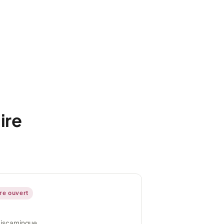
ire
ire ouvert
miscamingue,