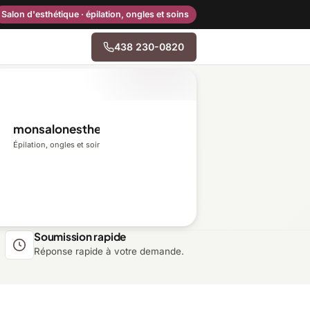
Salon d'esthétique · épilation, ongles et soins
438 230-0820
→
monsalonesthetique.ca
Centre-du-Québec
Épilation, ongles et soins du visage
Gaspésie–Îles-de-la-
Madeleine
Mauricie
Soumission rapide
Réponse rapide à votre demande.
Outaouais