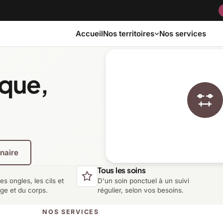
Accueil
Nos services
Nos territoires
ique,
Bas-Saint-Laurent
Capitale-Nationale
Côte-Nord
Estrie
enaire
Laurentides
Laval
Tous les soins
les ongles, les cils et
D'un soin ponctuel à un suivi
Montérégie
Nord-du-Québec
age et du corps.
régulier, selon vos besoins.
NOS SERVICES