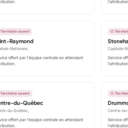
tribution.
l'attributio
Territoire ouvert
○ Territo
int-Raymond
Stoneh
itale-Nationale,
Capitale-N
vice offert par l'équipe centrale en attendant
Service off
tribution.
l'attributio
Territoire ouvert
○ Territo
ntre-du-Québec
Drummo
tre-du-Québec,
Centre-du
vice offert par l'équipe centrale en attendant
Service off
tribution.
l'attributio