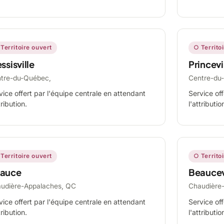
Territoire ouvert
○ Territo
ssisville
Princevi
tre-du-Québec,
Centre-du
vice offert par l'équipe centrale en attendant
Service off
tribution.
l'attributio
Territoire ouvert
○ Territo
auce
Beaucev
udière-Appalaches, QC
Chaudière
vice offert par l'équipe centrale en attendant
Service off
tribution.
l'attributio