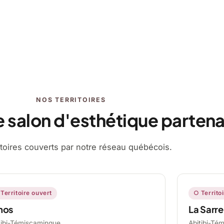
NOS TERRITOIRES
e salon d'esthétique partena
ritoires couverts par notre réseau québécois.
Territoire ouvert
○ Territo
mos
La Sarre
tibi-Témiscamingue,
Abitibi-Té