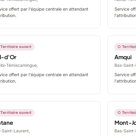
vice offert par l'équipe centrale en attendant
Service off
tribution.
l'attributio
Territoire ouvert
○ Territo
l-d'Or
Amqui
tibi-Témiscamingue,
Bas-Saint-
vice offert par l'équipe centrale en attendant
Service off
tribution.
l'attributio
Territoire ouvert
○ Territo
tane
Mont-Jo
-Saint-Laurent,
Bas-Saint-