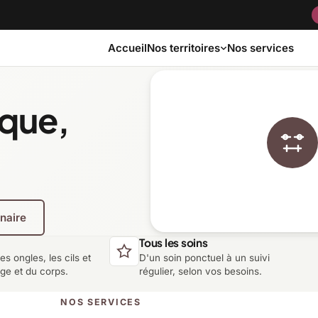
Accueil
Nos services
Nos territoires
ique,
Bas-Saint-Laurent
Capitale-Nationale
Côte-Nord
Estrie
enaire
Laurentides
Laval
Tous les soins
les ongles, les cils et
D'un soin ponctuel à un suivi
Montérégie
Nord-du-Québec
age et du corps.
régulier, selon vos besoins.
NOS SERVICES