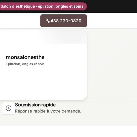
Salon d'esthétique · épilation, ongles et soins
438 230-0820
→
monsalonesthetique.ca
Centre-du-Québec
Épilation, ongles et soins du visage
Gaspésie–Îles-de-la-
Madeleine
Mauricie
Soumission rapide
Réponse rapide à votre demande.
Outaouais