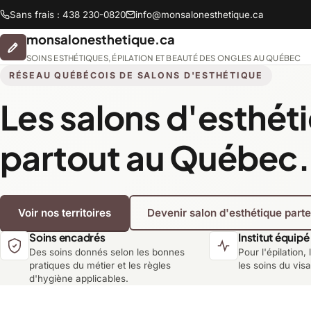
Sans frais : 438 230-0820
info@monsalonesthetique.ca
monsalonesthetique.ca
SOINS ESTHÉTIQUES, ÉPILATION ET BEAUTÉ DES ONGLES AU QUÉBEC
RÉSEAU QUÉBÉCOIS DE SALONS D'ESTHÉTIQUE
Les salons d'esthét
Abitibi-Témiscamingue
partout au Québec.
Chaudière-Appalaches
Voir nos territoires
Devenir salon d'esthétique part
Lanaudière
Soins encadrés
Institut équipé
Des soins donnés selon les bonnes
Pour l'épilation, 
Montréal
pratiques du métier et les règles
les soins du vis
d'hygiène applicables.
Saguenay-Lac-Saint-Jean