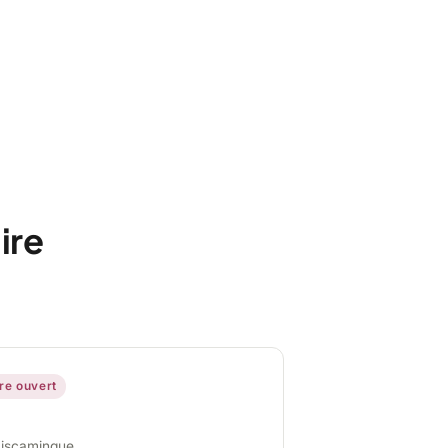
ire
ire ouvert
miscamingue,