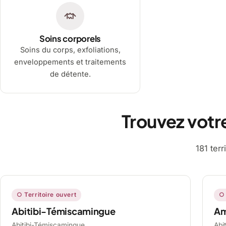
Soins corporels
Soins du corps, exfoliations,
enveloppements et traitements
de détente.
Trouvez votr
181 ter
○ Territoire ouvert
○ 
Abitibi-Témiscamingue
A
Abitibi-Témiscamingue,
Abi