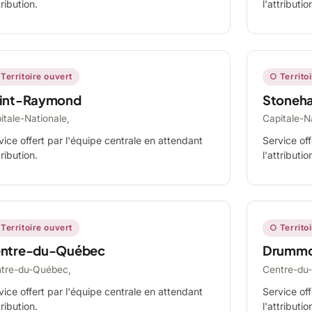
tribution.
l'attributio
Territoire ouvert
○ Territo
int-Raymond
Stoneh
itale-Nationale,
Capitale-N
vice offert par l'équipe centrale en attendant
Service off
tribution.
l'attributio
Territoire ouvert
○ Territo
ntre-du-Québec
Drummo
tre-du-Québec,
Centre-du
vice offert par l'équipe centrale en attendant
Service off
tribution.
l'attributio