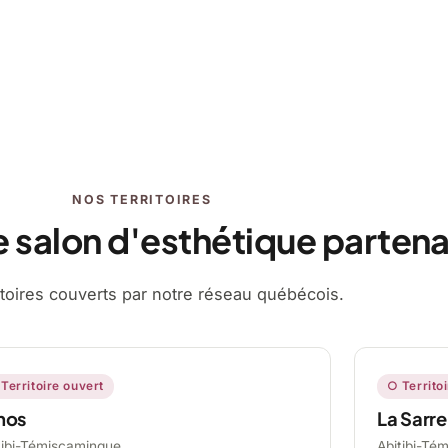
NOS TERRITOIRES
e salon d'esthétique partena
ritoires couverts par notre réseau québécois.
Territoire ouvert
○ Territo
mos
La Sarre
tibi-Témiscamingue,
Abitibi-Té