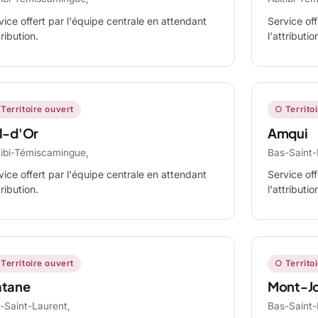
vice offert par l'équipe centrale en attendant
Service off
tribution.
l'attributio
Territoire ouvert
○ Territo
l-d'Or
Amqui
tibi-Témiscamingue,
Bas-Saint-
vice offert par l'équipe centrale en attendant
Service off
tribution.
l'attributio
Territoire ouvert
○ Territo
tane
Mont-Jo
-Saint-Laurent,
Bas-Saint-