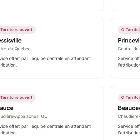
Territoire ouvert
○ Territo
ssisville
Princevi
tre-du-Québec,
Centre-du
vice offert par l'équipe centrale en attendant
Service off
tribution.
l'attributio
Territoire ouvert
○ Territo
auce
Beaucev
udière-Appalaches, QC
Chaudière
vice offert par l'équipe centrale en attendant
Service off
tribution.
l'attributio