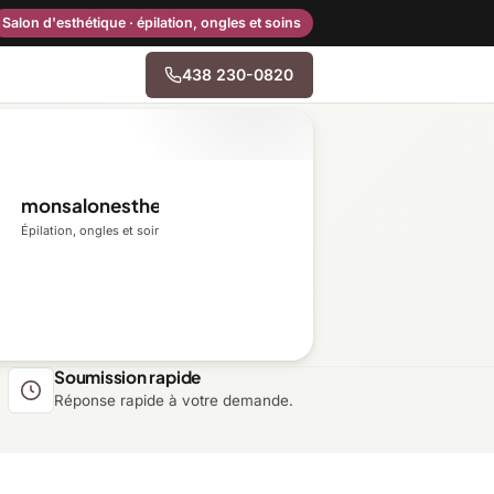
Salon d'esthétique · épilation, ongles et soins
438 230-0820
→
monsalonesthetique.ca
Centre-du-Québec
Épilation, ongles et soins du visage
Gaspésie–Îles-de-la-
Madeleine
Mauricie
Soumission rapide
Réponse rapide à votre demande.
Outaouais