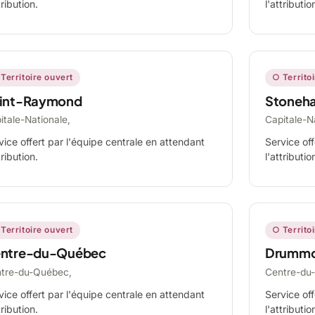
tribution.
l'attributio
Territoire ouvert
○ Territo
int-Raymond
Stoneh
itale-Nationale,
Capitale-N
vice offert par l'équipe centrale en attendant
Service off
tribution.
l'attributio
Territoire ouvert
○ Territo
ntre-du-Québec
Drummo
tre-du-Québec,
Centre-du
vice offert par l'équipe centrale en attendant
Service off
tribution.
l'attributio