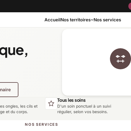
Accueil
Nos services
Nos territoires
ique,
Bas-Saint-Laurent
Capitale-Nationale
Côte-Nord
Estrie
enaire
Laurentides
Laval
Tous les soins
les ongles, les cils et
D'un soin ponctuel à un suivi
Montérégie
Nord-du-Québec
age et du corps.
régulier, selon vos besoins.
NOS SERVICES