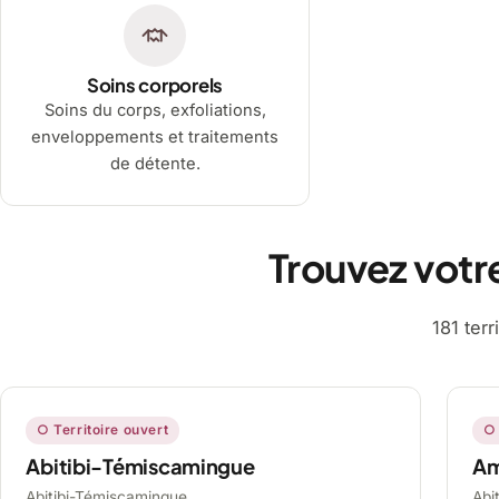
Soins corporels
Soins du corps, exfoliations,
enveloppements et traitements
de détente.
Trouvez votr
181 ter
○ Territoire ouvert
○ 
Abitibi-Témiscamingue
A
Abitibi-Témiscamingue,
Abi