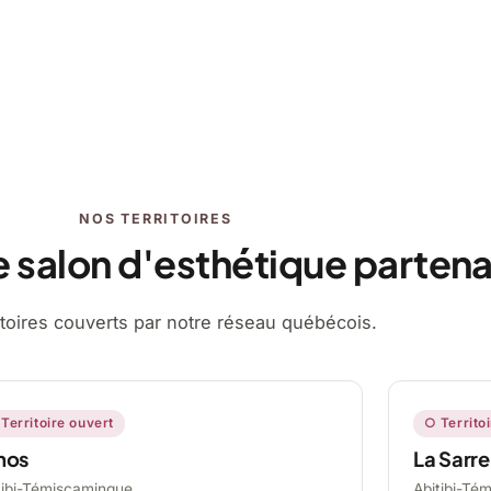
NOS TERRITOIRES
e salon d'esthétique partena
ritoires couverts par notre réseau québécois.
Territoire ouvert
○ Territo
mos
La Sarre
tibi-Témiscamingue,
Abitibi-Té