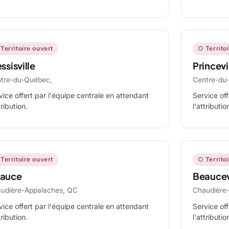
Territoire ouvert
○ Territo
ssisville
Princevi
tre-du-Québec,
Centre-du
vice offert par l'équipe centrale en attendant
Service off
tribution.
l'attributio
Territoire ouvert
○ Territo
auce
Beaucev
udière-Appalaches, QC
Chaudière
vice offert par l'équipe centrale en attendant
Service off
tribution.
l'attributio