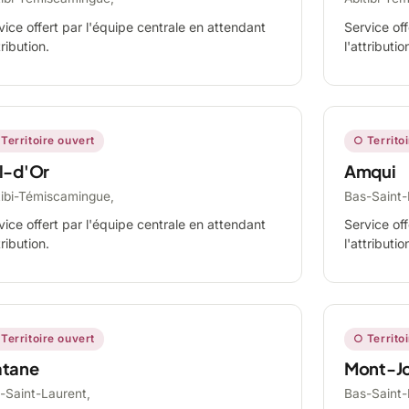
vice offert par l'équipe centrale en attendant
Service off
tribution.
l'attributio
Territoire ouvert
○ Territo
l-d'Or
Amqui
tibi-Témiscamingue,
Bas-Saint-
vice offert par l'équipe centrale en attendant
Service off
tribution.
l'attributio
Territoire ouvert
○ Territo
tane
Mont-Jo
-Saint-Laurent,
Bas-Saint-