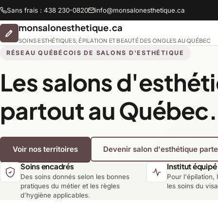
Sans frais : 438 230-0820
info@monsalonesthetique.ca
monsalonesthetique.ca
SOINS ESTHÉTIQUES, ÉPILATION ET BEAUTÉ DES ONGLES AU QUÉBEC
RÉSEAU QUÉBÉCOIS DE SALONS D'ESTHÉTIQUE
Les salons d'esthét
Abitibi-Témiscamingue
partout au Québec.
Chaudière-Appalaches
Voir nos territoires
Devenir salon d'esthétique part
Lanaudière
Soins encadrés
Institut équipé
Des soins donnés selon les bonnes
Pour l'épilation, 
Montréal
pratiques du métier et les règles
les soins du vis
d'hygiène applicables.
Saguenay-Lac-Saint-Jean