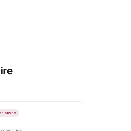
ire
ire ouvert
miscamingue,