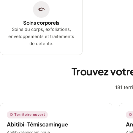
Soins corporels
Soins du corps, exfoliations,
enveloppements et traitements
de détente.
Trouvez votr
181 ter
○ Territoire ouvert
○ 
Abitibi-Témiscamingue
A
Abitibi-Témiscamingue,
Abi