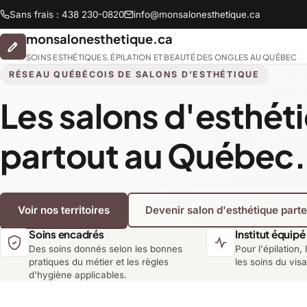
Sans frais : 438 230-0820
info@monsalonesthetique.ca
monsalonesthetique.ca
SOINS ESTHÉTIQUES, ÉPILATION ET BEAUTÉ DES ONGLES AU QUÉBEC
RÉSEAU QUÉBÉCOIS DE SALONS D'ESTHÉTIQUE
Les salons d'esthét
Abitibi-Témiscamingue
partout au Québec.
Chaudière-Appalaches
Voir nos territoires
Devenir salon d'esthétique part
Lanaudière
Soins encadrés
Institut équipé
Des soins donnés selon les bonnes
Pour l'épilation, 
Montréal
pratiques du métier et les règles
les soins du vis
d'hygiène applicables.
Saguenay-Lac-Saint-Jean