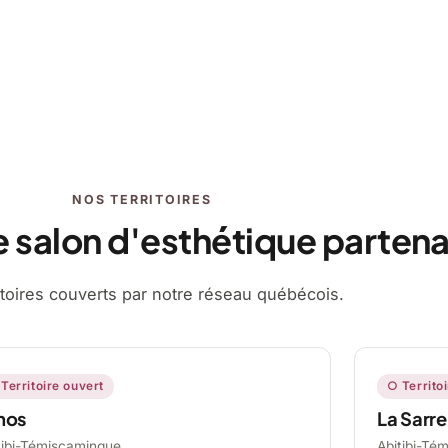
NOS TERRITOIRES
e salon d'esthétique partena
ritoires couverts par notre réseau québécois.
Territoire ouvert
○ Territo
mos
La Sarre
tibi-Témiscamingue,
Abitibi-Té