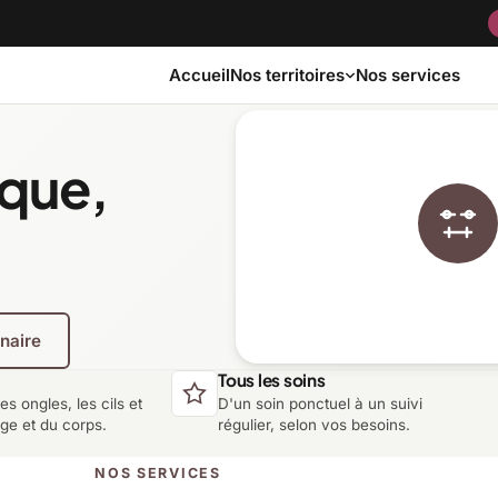
Accueil
Nos services
Nos territoires
ique,
Bas-Saint-Laurent
Capitale-Nationale
Côte-Nord
Estrie
enaire
Laurentides
Laval
Tous les soins
les ongles, les cils et
D'un soin ponctuel à un suivi
Montérégie
Nord-du-Québec
age et du corps.
régulier, selon vos besoins.
NOS SERVICES