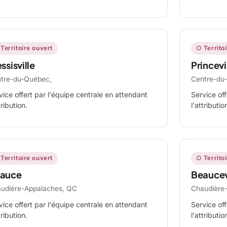
Territoire ouvert
○ Territo
ssisville
Princevi
tre-du-Québec,
Centre-du
vice offert par l'équipe centrale en attendant
Service off
tribution.
l'attributio
Territoire ouvert
○ Territo
auce
Beaucev
udière-Appalaches, QC
Chaudière
vice offert par l'équipe centrale en attendant
Service off
tribution.
l'attributio