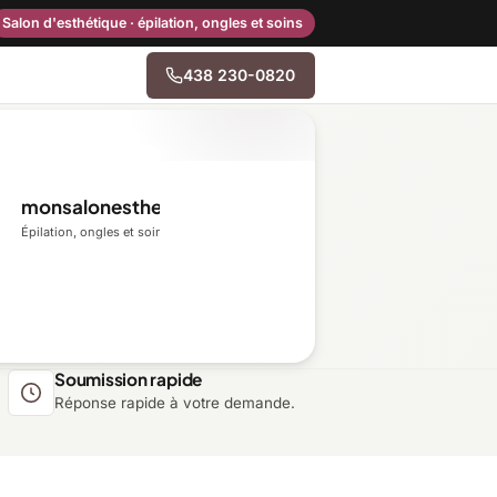
Salon d'esthétique · épilation, ongles et soins
438 230-0820
→
monsalonesthetique.ca
Centre-du-Québec
Épilation, ongles et soins du visage
Gaspésie–Îles-de-la-
Madeleine
Mauricie
Soumission rapide
Réponse rapide à votre demande.
Outaouais