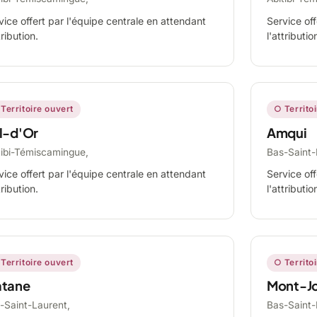
vice offert par l'équipe centrale en attendant
Service off
tribution.
l'attributio
Territoire ouvert
○ Territo
l-d'Or
Amqui
tibi-Témiscamingue,
Bas-Saint-
vice offert par l'équipe centrale en attendant
Service off
tribution.
l'attributio
Territoire ouvert
○ Territo
tane
Mont-Jo
-Saint-Laurent,
Bas-Saint-