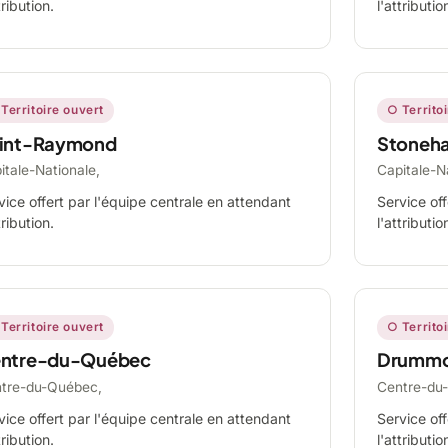
tribution.
l'attributio
Territoire ouvert
○ Territo
int-Raymond
Stoneh
itale-Nationale,
Capitale-N
vice offert par l'équipe centrale en attendant
Service off
tribution.
l'attributio
Territoire ouvert
○ Territo
ntre-du-Québec
Drummo
tre-du-Québec,
Centre-du
vice offert par l'équipe centrale en attendant
Service off
tribution.
l'attributio