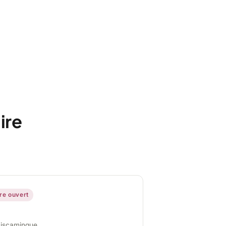
ire
ire ouvert
miscamingue,