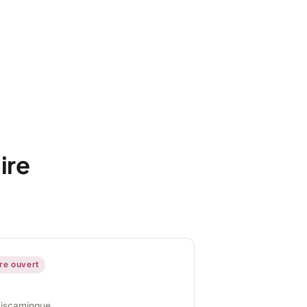
ire
ire ouvert
miscamingue,