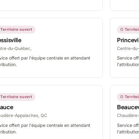
Territoire ouvert
○ Territo
ssisville
Princevi
tre-du-Québec,
Centre-du
vice offert par l'équipe centrale en attendant
Service off
tribution.
l'attributio
Territoire ouvert
○ Territo
auce
Beaucev
udière-Appalaches, QC
Chaudière
vice offert par l'équipe centrale en attendant
Service off
tribution.
l'attributio