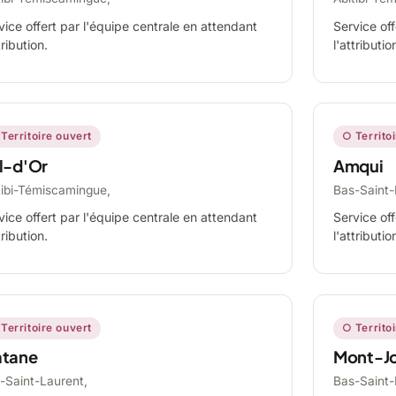
vice offert par l'équipe centrale en attendant
Service off
tribution.
l'attributio
Territoire ouvert
○ Territo
l-d'Or
Amqui
tibi-Témiscamingue,
Bas-Saint-
vice offert par l'équipe centrale en attendant
Service off
tribution.
l'attributio
Territoire ouvert
○ Territo
tane
Mont-Jo
-Saint-Laurent,
Bas-Saint-