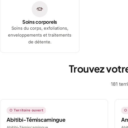
Soins corporels
Soins du corps, exfoliations,
enveloppements et traitements
de détente.
Trouvez votr
181 ter
○ Territoire ouvert
○ 
Abitibi-Témiscamingue
A
Abitibi-Témiscamingue,
Abi