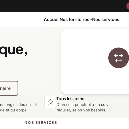
Accueil
Nos services
Nos territoires
ique,
Bas-Saint-Laurent
Capitale-Nationale
Côte-Nord
Estrie
enaire
Laurentides
Laval
Tous les soins
les ongles, les cils et
D'un soin ponctuel à un suivi
Montérégie
Nord-du-Québec
age et du corps.
régulier, selon vos besoins.
NOS SERVICES