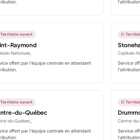
tribution.
l'attributio
Territoire ouvert
○ Territo
int-Raymond
Stoneh
itale-Nationale,
Capitale-N
vice offert par l'équipe centrale en attendant
Service off
tribution.
l'attributio
Territoire ouvert
○ Territo
ntre-du-Québec
Drummo
tre-du-Québec,
Centre-du
vice offert par l'équipe centrale en attendant
Service off
tribution.
l'attributio