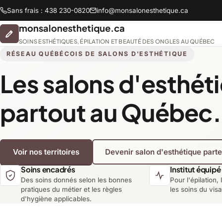
Sans frais : 438 230-0820
info@monsalonesthetique.ca
monsalonesthetique.ca
SOINS ESTHÉTIQUES, ÉPILATION ET BEAUTÉ DES ONGLES AU QUÉBEC
RÉSEAU QUÉBÉCOIS DE SALONS D'ESTHÉTIQUE
Les salons d'esthét
Abitibi-Témiscamingue
partout au Québec.
Chaudière-Appalaches
Voir nos territoires
Devenir salon d'esthétique part
Lanaudière
Soins encadrés
Institut équipé
Des soins donnés selon les bonnes
Pour l'épilation, 
Montréal
pratiques du métier et les règles
les soins du vis
d'hygiène applicables.
Saguenay-Lac-Saint-Jean