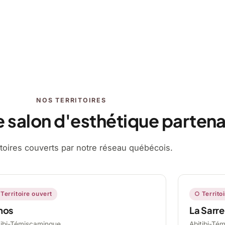
NOS TERRITOIRES
e salon d'esthétique partena
ritoires couverts par notre réseau québécois.
Territoire ouvert
○ Territo
mos
La Sarre
tibi-Témiscamingue,
Abitibi-Té