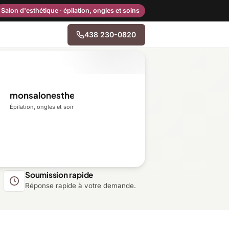
Salon d'esthétique · épilation, ongles et soins
438 230-0820
→
monsalonesthetique.ca
Centre-du-Québec
Épilation, ongles et soins du visage
Gaspésie–Îles-de-la-
Madeleine
Mauricie
Soumission rapide
Réponse rapide à votre demande.
Outaouais