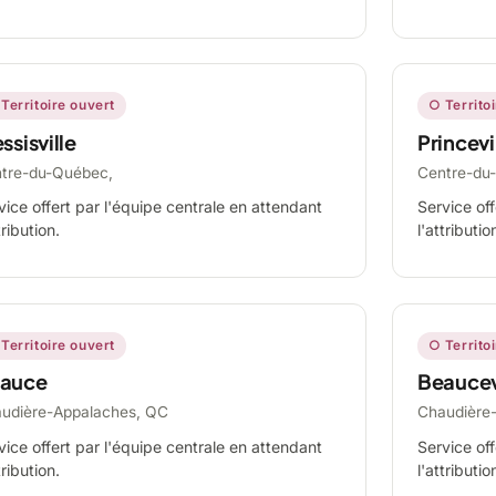
Territoire ouvert
○ Territo
ssisville
Princevi
tre-du-Québec,
Centre-du
vice offert par l'équipe centrale en attendant
Service off
tribution.
l'attributio
Territoire ouvert
○ Territo
auce
Beaucev
udière-Appalaches, QC
Chaudière
vice offert par l'équipe centrale en attendant
Service off
tribution.
l'attributio