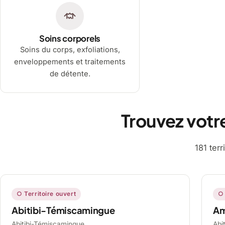
Soins corporels
Soins du corps, exfoliations,
enveloppements et traitements
de détente.
Trouvez votr
181 ter
○ Territoire ouvert
○ 
Abitibi-Témiscamingue
A
Abitibi-Témiscamingue,
Abi