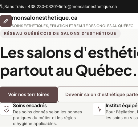
Sans frais : 438 230-0820
info@monsalonesthetique.ca
monsalonesthetique.ca
SOINS ESTHÉTIQUES, ÉPILATION ET BEAUTÉ DES ONGLES AU QUÉBEC
RÉSEAU QUÉBÉCOIS DE SALONS D'ESTHÉTIQUE
Les salons d'esthét
Abitibi-Témiscamingue
partout au Québec.
Chaudière-Appalaches
Voir nos territoires
Devenir salon d'esthétique part
Lanaudière
Soins encadrés
Institut équipé
Des soins donnés selon les bonnes
Pour l'épilation, 
Montréal
pratiques du métier et les règles
les soins du vis
d'hygiène applicables.
Saguenay-Lac-Saint-Jean