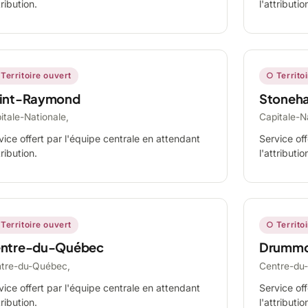
tribution.
l'attributio
Territoire ouvert
○ Territo
int-Raymond
Stoneh
itale-Nationale,
Capitale-N
vice offert par l'équipe centrale en attendant
Service off
tribution.
l'attributio
Territoire ouvert
○ Territo
ntre-du-Québec
Drummo
tre-du-Québec,
Centre-du
vice offert par l'équipe centrale en attendant
Service off
tribution.
l'attributio