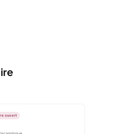
ire
ire ouvert
miscamingue,