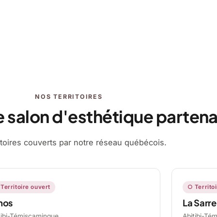
NOS TERRITOIRES
e salon d'esthétique partena
ritoires couverts par notre réseau québécois.
Territoire ouvert
○ Territo
mos
La Sarre
tibi-Témiscamingue,
Abitibi-Té