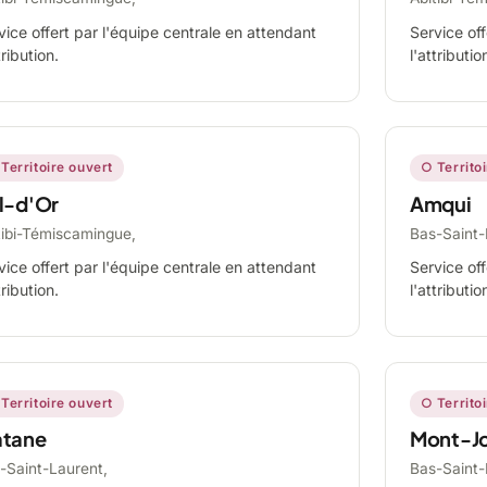
vice offert par l'équipe centrale en attendant
Service off
tribution.
l'attributio
Territoire ouvert
○ Territo
l-d'Or
Amqui
tibi-Témiscamingue,
Bas-Saint-
vice offert par l'équipe centrale en attendant
Service off
tribution.
l'attributio
Territoire ouvert
○ Territo
tane
Mont-Jo
-Saint-Laurent,
Bas-Saint-