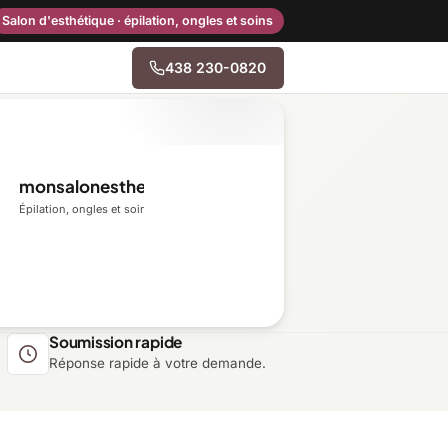
Salon d'esthétique · épilation, ongles et soins
438 230-0820
→
monsalonesthetique.ca
Centre-du-Québec
Épilation, ongles et soins du visage
Gaspésie–Îles-de-la-
Madeleine
Mauricie
Soumission rapide
Réponse rapide à votre demande.
Outaouais