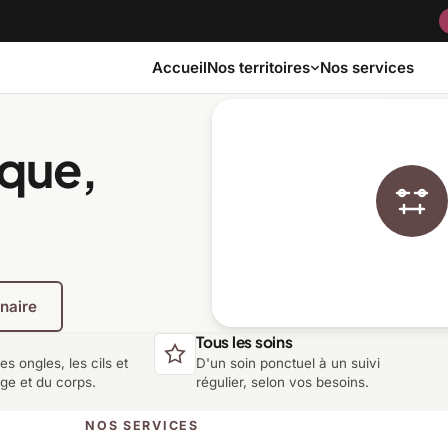
Accueil
Nos services
Nos territoires
ique,
Bas-Saint-Laurent
Capitale-Nationale
Côte-Nord
Estrie
enaire
Laurentides
Laval
Tous les soins
les ongles, les cils et
D'un soin ponctuel à un suivi
Montérégie
Nord-du-Québec
age et du corps.
régulier, selon vos besoins.
NOS SERVICES