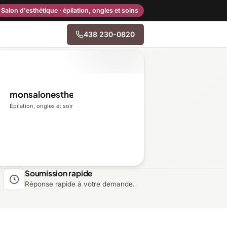
Salon d'esthétique · épilation, ongles et soins
438 230-0820
→
monsalonesthetique.ca
Centre-du-Québec
Épilation, ongles et soins du visage
Gaspésie–Îles-de-la-
Madeleine
Mauricie
Soumission rapide
Réponse rapide à votre demande.
Outaouais