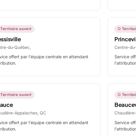
Territoire ouvert
○ Territo
ssisville
Princevi
tre-du-Québec,
Centre-du
vice offert par l'équipe centrale en attendant
Service off
tribution.
l'attributio
Territoire ouvert
○ Territo
auce
Beaucev
udière-Appalaches, QC
Chaudière
vice offert par l'équipe centrale en attendant
Service off
tribution.
l'attributio