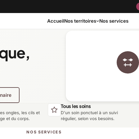
Accueil
Nos services
Nos territoires
ique,
Bas-Saint-Laurent
Capitale-Nationale
Côte-Nord
Estrie
enaire
Laurentides
Laval
Tous les soins
les ongles, les cils et
D'un soin ponctuel à un suivi
Montérégie
Nord-du-Québec
age et du corps.
régulier, selon vos besoins.
NOS SERVICES