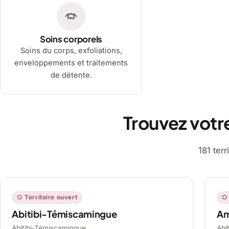
Soins corporels
Soins du corps, exfoliations,
enveloppements et traitements
de détente.
Trouvez votr
181 ter
○ Territoire ouvert
○ 
Abitibi-Témiscamingue
A
Abitibi-Témiscamingue,
Abi