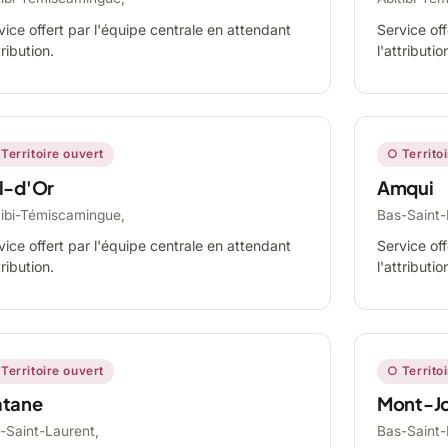
vice offert par l'équipe centrale en attendant
Service off
tribution.
l'attributio
Territoire ouvert
○ Territo
l-d'Or
Amqui
tibi-Témiscamingue,
Bas-Saint-
vice offert par l'équipe centrale en attendant
Service off
tribution.
l'attributio
Territoire ouvert
○ Territo
tane
Mont-Jo
-Saint-Laurent,
Bas-Saint-