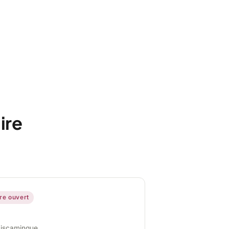
ire
ire ouvert
miscamingue,