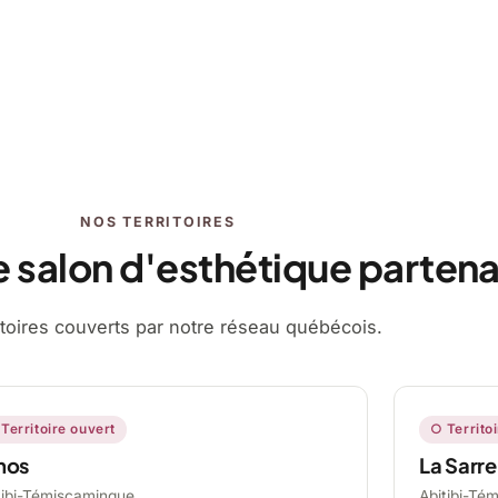
NOS TERRITOIRES
e salon d'esthétique partena
ritoires couverts par notre réseau québécois.
Territoire ouvert
○ Territo
mos
La Sarre
tibi-Témiscamingue,
Abitibi-Té