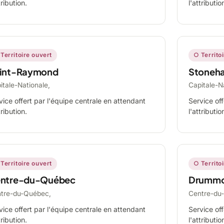
tribution.
l'attributio
Territoire ouvert
○ Territo
int-Raymond
Stoneh
itale-Nationale,
Capitale-N
vice offert par l'équipe centrale en attendant
Service off
tribution.
l'attributio
Territoire ouvert
○ Territo
ntre-du-Québec
Drummo
tre-du-Québec,
Centre-du
vice offert par l'équipe centrale en attendant
Service off
tribution.
l'attributio