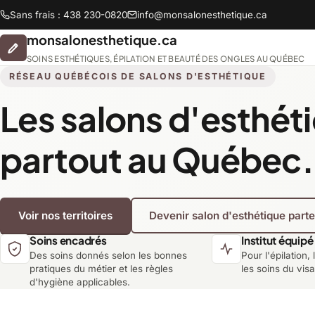
Sans frais : 438 230-0820
info@monsalonesthetique.ca
monsalonesthetique.ca
SOINS ESTHÉTIQUES, ÉPILATION ET BEAUTÉ DES ONGLES AU QUÉBEC
RÉSEAU QUÉBÉCOIS DE SALONS D'ESTHÉTIQUE
Les salons d'esthét
Abitibi-Témiscamingue
partout au Québec.
Chaudière-Appalaches
Voir nos territoires
Devenir salon d'esthétique part
Lanaudière
Soins encadrés
Institut équipé
Des soins donnés selon les bonnes
Pour l'épilation, 
Montréal
pratiques du métier et les règles
les soins du vis
d'hygiène applicables.
Saguenay-Lac-Saint-Jean