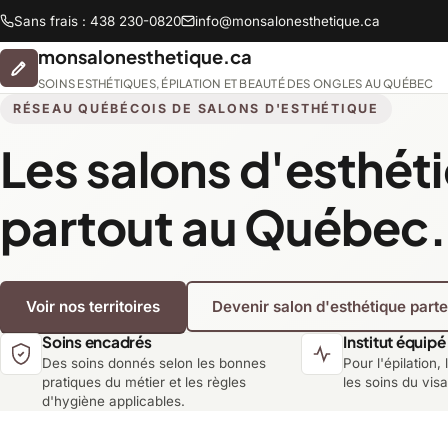
Sans frais : 438 230-0820
info@monsalonesthetique.ca
monsalonesthetique.ca
SOINS ESTHÉTIQUES, ÉPILATION ET BEAUTÉ DES ONGLES AU QUÉBEC
RÉSEAU QUÉBÉCOIS DE SALONS D'ESTHÉTIQUE
Les salons d'esthét
Abitibi-Témiscamingue
partout au Québec.
Chaudière-Appalaches
Voir nos territoires
Devenir salon d'esthétique part
Lanaudière
Soins encadrés
Institut équipé
Des soins donnés selon les bonnes
Pour l'épilation, 
Montréal
pratiques du métier et les règles
les soins du vis
d'hygiène applicables.
Saguenay-Lac-Saint-Jean