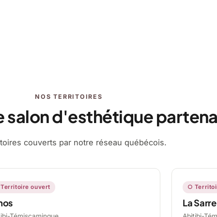
NOS TERRITOIRES
e salon d'esthétique partena
ritoires couverts par notre réseau québécois.
Territoire ouvert
○ Territo
mos
La Sarre
tibi-Témiscamingue,
Abitibi-Té