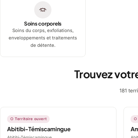
Soins corporels
Soins du corps, exfoliations,
enveloppements et traitements
de détente.
Trouvez votr
181 ter
○ Territoire ouvert
○ 
Abitibi-Témiscamingue
A
Abitibi-Témiscamingue,
Abi