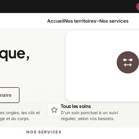
Accueil
Nos services
Nos territoires
ique,
Bas-Saint-Laurent
Capitale-Nationale
Côte-Nord
Estrie
enaire
Laurentides
Laval
Tous les soins
les ongles, les cils et
D'un soin ponctuel à un suivi
Montérégie
Nord-du-Québec
age et du corps.
régulier, selon vos besoins.
NOS SERVICES