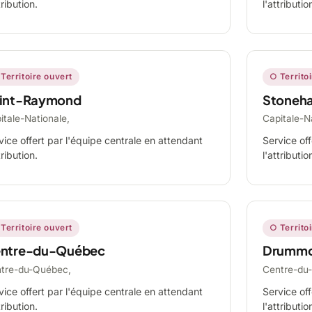
tribution.
l'attributio
Territoire ouvert
○ Territo
int-Raymond
Stoneh
itale-Nationale,
Capitale-N
vice offert par l'équipe centrale en attendant
Service off
tribution.
l'attributio
Territoire ouvert
○ Territo
ntre-du-Québec
Drummo
tre-du-Québec,
Centre-du
vice offert par l'équipe centrale en attendant
Service off
tribution.
l'attributio