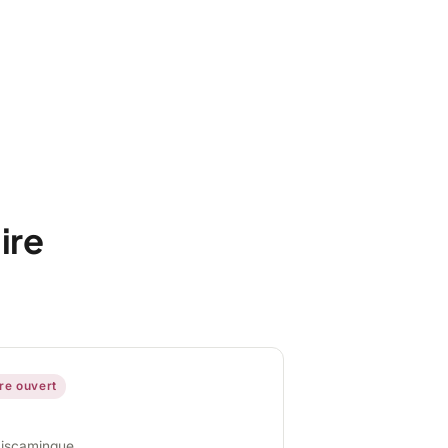
ire
ire ouvert
miscamingue,