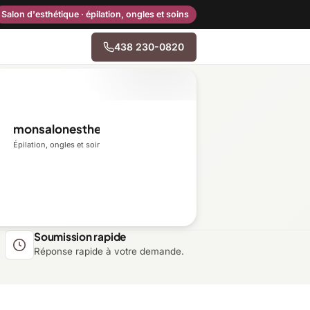
Salon d'esthétique · épilation, ongles et soins
438 230-0820
→
monsalonesthetique.ca
Centre-du-Québec
Épilation, ongles et soins du visage
Gaspésie–Îles-de-la-
Madeleine
Mauricie
Soumission rapide
Réponse rapide à votre demande.
Outaouais