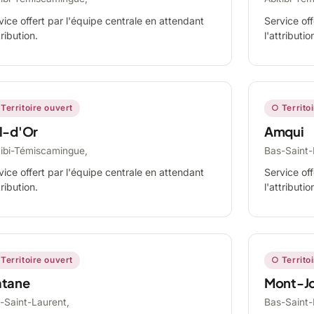
vice offert par l'équipe centrale en attendant
Service off
tribution.
l'attributio
Territoire ouvert
○ Territo
l-d'Or
Amqui
tibi-Témiscamingue,
Bas-Saint-
vice offert par l'équipe centrale en attendant
Service off
tribution.
l'attributio
Territoire ouvert
○ Territo
tane
Mont-Jo
-Saint-Laurent,
Bas-Saint-