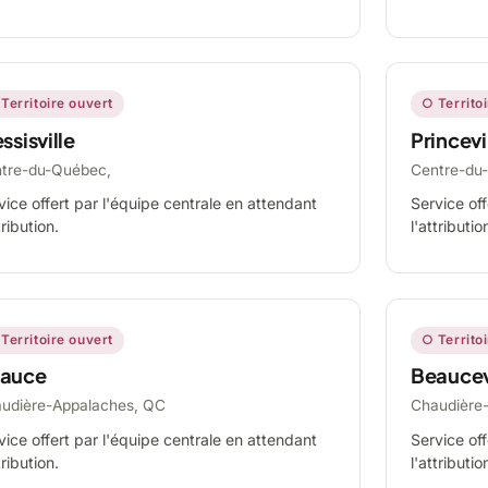
Territoire ouvert
○ Territo
ssisville
Princevi
tre-du-Québec,
Centre-du
vice offert par l'équipe centrale en attendant
Service off
tribution.
l'attributio
Territoire ouvert
○ Territo
auce
Beaucev
udière-Appalaches, QC
Chaudière
vice offert par l'équipe centrale en attendant
Service off
tribution.
l'attributio