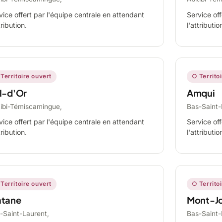
vice offert par l'équipe centrale en attendant
Service off
tribution.
l'attributio
Territoire ouvert
○ Territo
l-d'Or
Amqui
tibi-Témiscamingue,
Bas-Saint-
vice offert par l'équipe centrale en attendant
Service off
tribution.
l'attributio
Territoire ouvert
○ Territo
tane
Mont-Jo
-Saint-Laurent,
Bas-Saint-