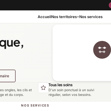
Accueil
Nos services
Nos territoires
ique,
Bas-Saint-Laurent
Capitale-Nationale
Côte-Nord
Estrie
enaire
Laurentides
Laval
Tous les soins
les ongles, les cils et
D'un soin ponctuel à un suivi
Montérégie
Nord-du-Québec
age et du corps.
régulier, selon vos besoins.
NOS SERVICES