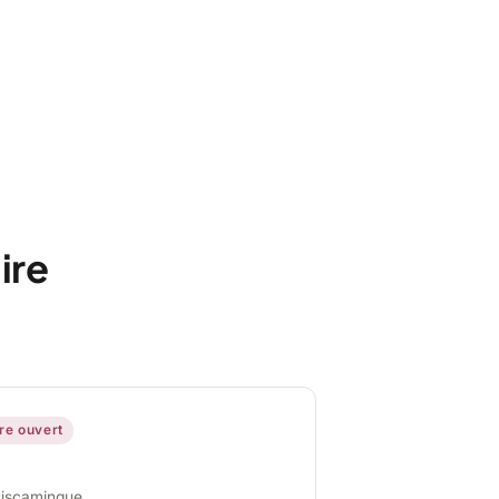
ire
ire ouvert
miscamingue,