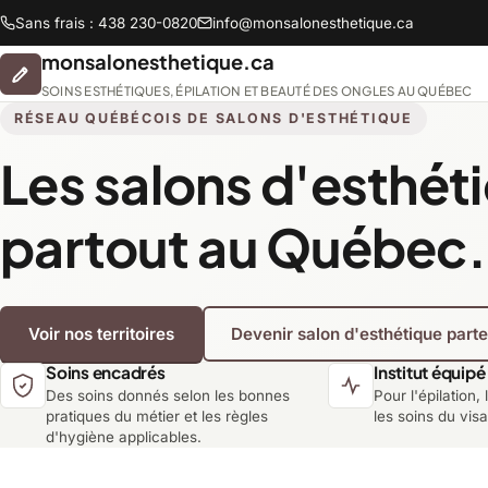
Sans frais : 438 230-0820
info@monsalonesthetique.ca
monsalonesthetique.ca
SOINS ESTHÉTIQUES, ÉPILATION ET BEAUTÉ DES ONGLES AU QUÉBEC
RÉSEAU QUÉBÉCOIS DE SALONS D'ESTHÉTIQUE
Les salons d'esthét
Abitibi-Témiscamingue
partout au Québec.
Chaudière-Appalaches
Voir nos territoires
Devenir salon d'esthétique part
Lanaudière
Soins encadrés
Institut équipé
Des soins donnés selon les bonnes
Pour l'épilation, 
Montréal
pratiques du métier et les règles
les soins du vis
d'hygiène applicables.
Saguenay-Lac-Saint-Jean