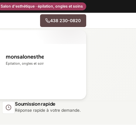
Salon d'esthétique · épilation, ongles et soins
438 230-0820
→
monsalonesthetique.ca
Centre-du-Québec
Épilation, ongles et soins du visage
Gaspésie–Îles-de-la-
Madeleine
Mauricie
Soumission rapide
Réponse rapide à votre demande.
Outaouais