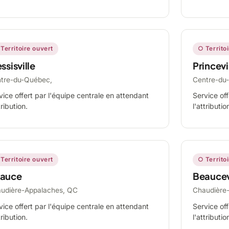
Territoire ouvert
○ Territo
ssisville
Princevi
tre-du-Québec,
Centre-du
vice offert par l'équipe centrale en attendant
Service off
tribution.
l'attributio
Territoire ouvert
○ Territo
auce
Beaucev
udière-Appalaches, QC
Chaudière
vice offert par l'équipe centrale en attendant
Service off
tribution.
l'attributio