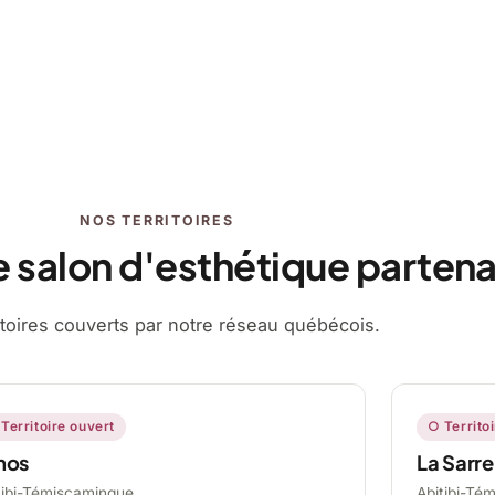
NOS TERRITOIRES
e salon d'esthétique partena
ritoires couverts par notre réseau québécois.
Territoire ouvert
○ Territo
mos
La Sarre
tibi-Témiscamingue,
Abitibi-Té