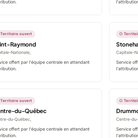
tribution.
l'attributio
Territoire ouvert
○ Territo
int-Raymond
Stoneh
itale-Nationale,
Capitale-N
vice offert par l'équipe centrale en attendant
Service off
tribution.
l'attributio
Territoire ouvert
○ Territo
ntre-du-Québec
Drummo
tre-du-Québec,
Centre-du
vice offert par l'équipe centrale en attendant
Service off
tribution.
l'attributio