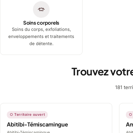
Soins corporels
Soins du corps, exfoliations,
enveloppements et traitements
de détente.
Trouvez votr
181 ter
○ Territoire ouvert
○ 
Abitibi-Témiscamingue
A
Abitibi-Témiscamingue,
Abi