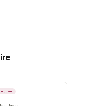
ire
ire ouvert
miscamingue,