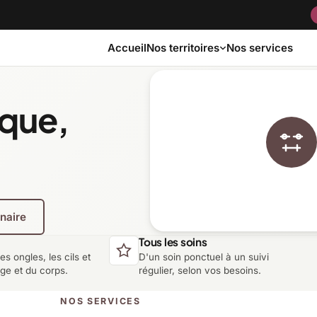
Accueil
Nos services
Nos territoires
ique,
Bas-Saint-Laurent
Capitale-Nationale
Côte-Nord
Estrie
enaire
Laurentides
Laval
Tous les soins
les ongles, les cils et
D'un soin ponctuel à un suivi
Montérégie
Nord-du-Québec
age et du corps.
régulier, selon vos besoins.
NOS SERVICES