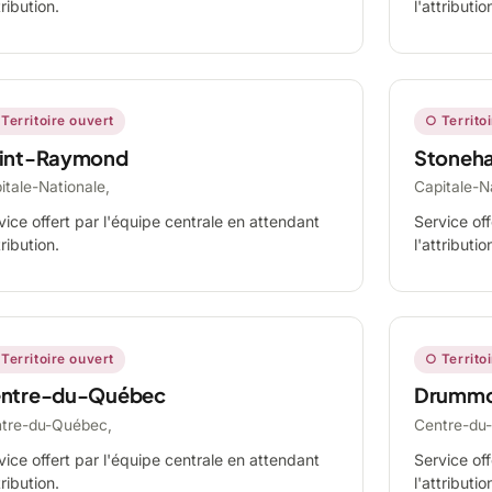
tribution.
l'attributio
Territoire ouvert
○ Territo
int-Raymond
Stoneh
itale-Nationale,
Capitale-N
vice offert par l'équipe centrale en attendant
Service off
tribution.
l'attributio
Territoire ouvert
○ Territo
ntre-du-Québec
Drummo
tre-du-Québec,
Centre-du
vice offert par l'équipe centrale en attendant
Service off
tribution.
l'attributio