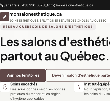
Sans frais : 438 230-0820
info@monsalonesthetique.ca
monsalonesthetique.ca
SOINS ESTHÉTIQUES, ÉPILATION ET BEAUTÉ DES ONGLES AU QUÉBEC
RÉSEAU QUÉBÉCOIS DE SALONS D'ESTHÉTIQUE
Les salons d'esthét
Abitibi-Témiscamingue
partout au Québec.
Chaudière-Appalaches
Voir nos territoires
Devenir salon d'esthétique part
Lanaudière
Soins encadrés
Institut équipé
Des soins donnés selon les bonnes
Pour l'épilation, 
Montréal
pratiques du métier et les règles
les soins du vis
d'hygiène applicables.
Saguenay-Lac-Saint-Jean