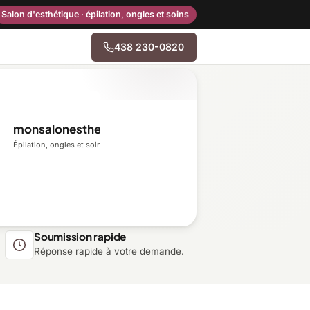
Salon d'esthétique · épilation, ongles et soins
438 230-0820
→
monsalonesthetique.ca
Centre-du-Québec
Épilation, ongles et soins du visage
Gaspésie–Îles-de-la-
Madeleine
Mauricie
Soumission rapide
Réponse rapide à votre demande.
Outaouais