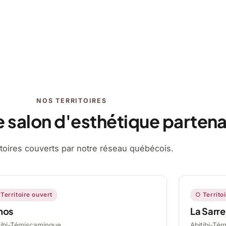
NOS TERRITOIRES
e salon d'esthétique partena
ritoires couverts par notre réseau québécois.
Territoire ouvert
○ Territo
mos
La Sarre
tibi-Témiscamingue,
Abitibi-Té