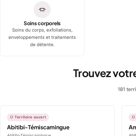
Soins corporels
Soins du corps, exfoliations,
enveloppements et traitements
de détente.
Trouvez votr
181 ter
○ Territoire ouvert
○ 
Abitibi-Témiscamingue
A
Abitibi-Témiscamingue,
Abi