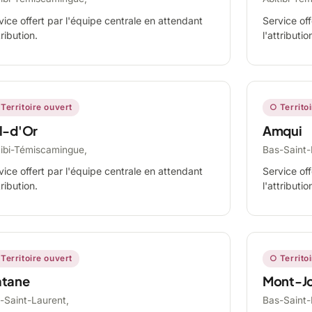
vice offert par l'équipe centrale en attendant
Service off
tribution.
l'attributio
Territoire ouvert
○ Territo
l-d'Or
Amqui
tibi-Témiscamingue,
Bas-Saint-
vice offert par l'équipe centrale en attendant
Service off
tribution.
l'attributio
Territoire ouvert
○ Territo
tane
Mont-Jo
-Saint-Laurent,
Bas-Saint-