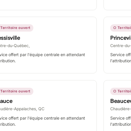
Territoire ouvert
○ Territo
ssisville
Princevi
tre-du-Québec,
Centre-du
vice offert par l'équipe centrale en attendant
Service off
tribution.
l'attributio
Territoire ouvert
○ Territo
auce
Beaucev
udière-Appalaches, QC
Chaudière
vice offert par l'équipe centrale en attendant
Service off
tribution.
l'attributio