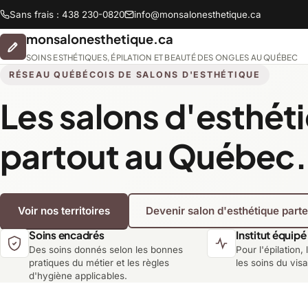
Sans frais : 438 230-0820
info@monsalonesthetique.ca
monsalonesthetique.ca
SOINS ESTHÉTIQUES, ÉPILATION ET BEAUTÉ DES ONGLES AU QUÉBEC
RÉSEAU QUÉBÉCOIS DE SALONS D'ESTHÉTIQUE
Les salons d'esthét
Abitibi-Témiscamingue
partout au Québec.
Chaudière-Appalaches
Voir nos territoires
Devenir salon d'esthétique part
Lanaudière
Soins encadrés
Institut équipé
Des soins donnés selon les bonnes
Pour l'épilation, 
Montréal
pratiques du métier et les règles
les soins du vis
d'hygiène applicables.
Saguenay-Lac-Saint-Jean