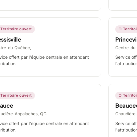
Territoire ouvert
○ Territo
ssisville
Princevi
tre-du-Québec,
Centre-du
vice offert par l'équipe centrale en attendant
Service off
tribution.
l'attributio
Territoire ouvert
○ Territo
auce
Beaucev
udière-Appalaches, QC
Chaudière
vice offert par l'équipe centrale en attendant
Service off
tribution.
l'attributio