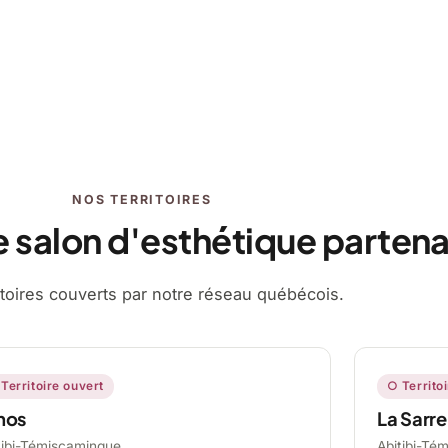
NOS TERRITOIRES
e salon d'esthétique partena
ritoires couverts par notre réseau québécois.
Territoire ouvert
○ Territo
mos
La Sarre
tibi-Témiscamingue,
Abitibi-Té