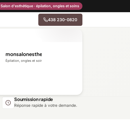
Salon d'esthétique · épilation, ongles et soins
438 230-0820
→
monsalonesthetique.ca
Centre-du-Québec
Épilation, ongles et soins du visage
Gaspésie–Îles-de-la-
Madeleine
Mauricie
Soumission rapide
Réponse rapide à votre demande.
Outaouais