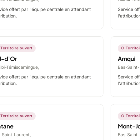
vice offert par l'équipe centrale en attendant
Service off
tribution.
l'attributio
Territoire ouvert
○ Territo
l-d'Or
Amqui
tibi-Témiscamingue,
Bas-Saint-
vice offert par l'équipe centrale en attendant
Service off
tribution.
l'attributio
Territoire ouvert
○ Territo
tane
Mont-Jo
-Saint-Laurent,
Bas-Saint-