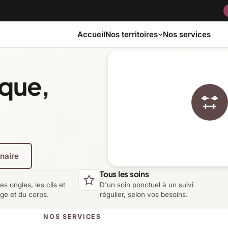
Accueil
Nos services
Nos territoires
ique,
Bas-Saint-Laurent
Capitale-Nationale
Côte-Nord
Estrie
enaire
Laurentides
Laval
Tous les soins
les ongles, les cils et
D'un soin ponctuel à un suivi
Montérégie
Nord-du-Québec
age et du corps.
régulier, selon vos besoins.
NOS SERVICES