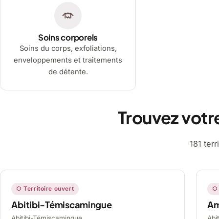
Soins corporels
Soins du corps, exfoliations,
enveloppements et traitements
de détente.
Trouvez votr
181 ter
○ Territoire ouvert
○ 
Abitibi-Témiscamingue
A
Abitibi-Témiscamingue,
Abi