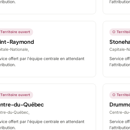
tribution.
l'attributio
Territoire ouvert
○ Territo
int-Raymond
Stoneh
itale-Nationale,
Capitale-N
vice offert par l'équipe centrale en attendant
Service off
tribution.
l'attributio
Territoire ouvert
○ Territo
ntre-du-Québec
Drummo
tre-du-Québec,
Centre-du
vice offert par l'équipe centrale en attendant
Service off
tribution.
l'attributio