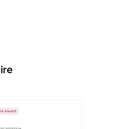
ire
ire ouvert
miscamingue,