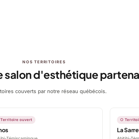
NOS TERRITOIRES
e salon d'esthétique partena
ritoires couverts par notre réseau québécois.
Territoire ouvert
○ Territo
mos
La Sarre
tibi-Témiscamingue,
Abitibi-Té