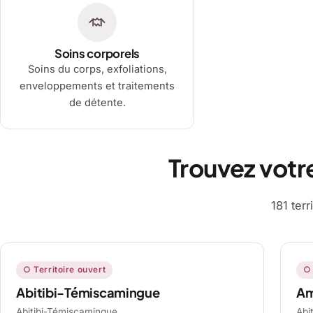
Soins corporels
Soins du corps, exfoliations,
enveloppements et traitements
de détente.
Trouvez votr
181 ter
○ Territoire ouvert
○ 
Abitibi-Témiscamingue
A
Abitibi-Témiscamingue,
Abi