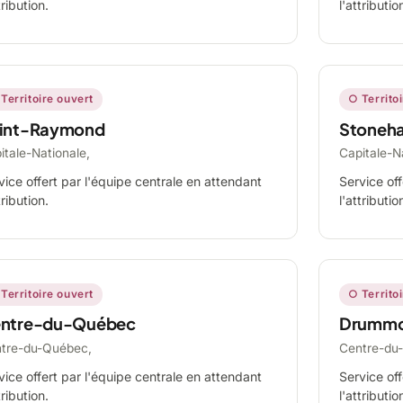
tribution.
l'attributio
Territoire ouvert
○ Territo
int-Raymond
Stoneh
itale-Nationale,
Capitale-N
vice offert par l'équipe centrale en attendant
Service off
tribution.
l'attributio
Territoire ouvert
○ Territo
ntre-du-Québec
Drummo
tre-du-Québec,
Centre-du
vice offert par l'équipe centrale en attendant
Service off
tribution.
l'attributio