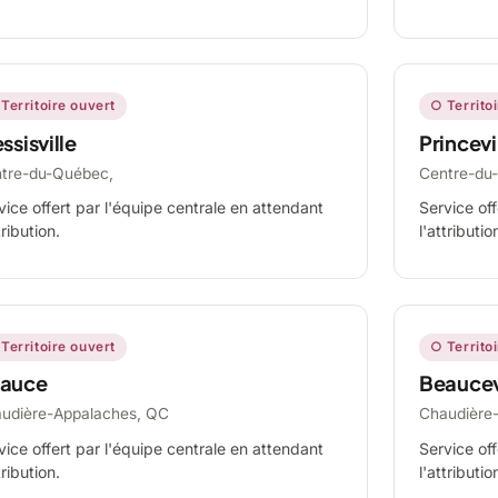
Territoire ouvert
○ Territo
ssisville
Princevi
tre-du-Québec,
Centre-du
vice offert par l'équipe centrale en attendant
Service off
tribution.
l'attributio
Territoire ouvert
○ Territo
auce
Beaucev
udière-Appalaches, QC
Chaudière
vice offert par l'équipe centrale en attendant
Service off
tribution.
l'attributio