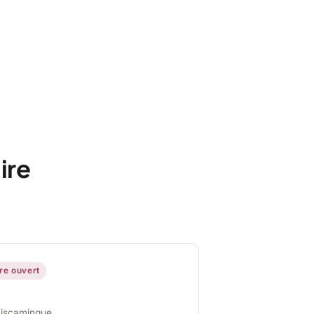
ire
ire ouvert
miscamingue,