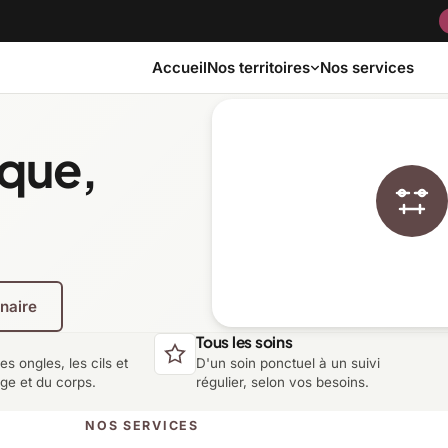
Accueil
Nos services
Nos territoires
ique,
Bas-Saint-Laurent
Capitale-Nationale
Côte-Nord
Estrie
enaire
Laurentides
Laval
Tous les soins
les ongles, les cils et
D'un soin ponctuel à un suivi
Montérégie
Nord-du-Québec
age et du corps.
régulier, selon vos besoins.
NOS SERVICES