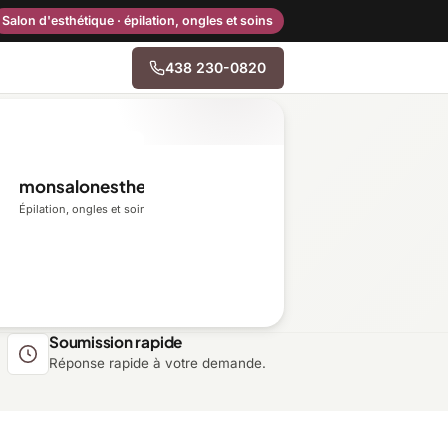
Salon d'esthétique · épilation, ongles et soins
438 230-0820
→
monsalonesthetique.ca
Centre-du-Québec
Épilation, ongles et soins du visage
Gaspésie–Îles-de-la-
Madeleine
Mauricie
Soumission rapide
Réponse rapide à votre demande.
Outaouais