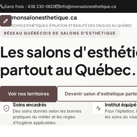
Sans frais : 438 230-0820
info@monsalonesthetique.ca
monsalonesthetique.ca
SOINS ESTHÉTIQUES, ÉPILATION ET BEAUTÉ DES ONGLES AU QUÉBEC
RÉSEAU QUÉBÉCOIS DE SALONS D'ESTHÉTIQUE
Les salons d'esthét
Abitibi-Témiscamingue
partout au Québec.
Chaudière-Appalaches
Voir nos territoires
Devenir salon d'esthétique part
Lanaudière
Soins encadrés
Institut équipé
Des soins donnés selon les bonnes
Pour l'épilation, 
Montréal
pratiques du métier et les règles
les soins du vis
d'hygiène applicables.
Saguenay-Lac-Saint-Jean