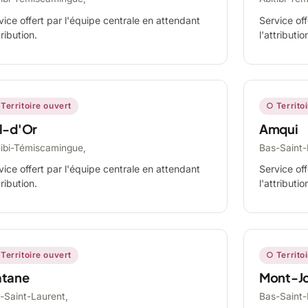
vice offert par l'équipe centrale en attendant
Service off
tribution.
l'attributio
Territoire ouvert
○ Territo
l-d'Or
Amqui
tibi-Témiscamingue,
Bas-Saint-
vice offert par l'équipe centrale en attendant
Service off
tribution.
l'attributio
Territoire ouvert
○ Territo
tane
Mont-Jo
-Saint-Laurent,
Bas-Saint-