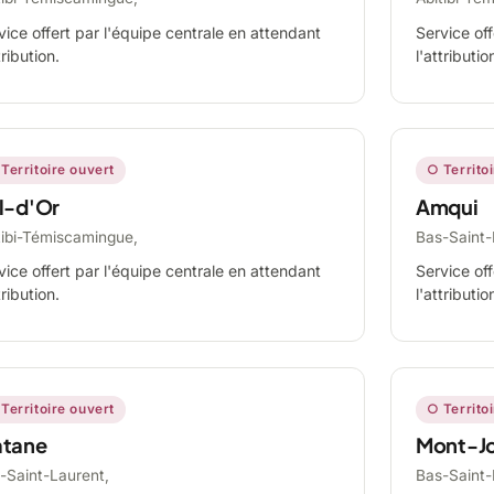
vice offert par l'équipe centrale en attendant
Service off
tribution.
l'attributio
Territoire ouvert
○ Territo
l-d'Or
Amqui
tibi-Témiscamingue,
Bas-Saint-
vice offert par l'équipe centrale en attendant
Service off
tribution.
l'attributio
Territoire ouvert
○ Territo
tane
Mont-Jo
-Saint-Laurent,
Bas-Saint-