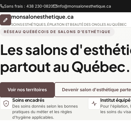
Sans frais : 438 230-0820
info@monsalonesthetique.ca
monsalonesthetique.ca
SOINS ESTHÉTIQUES, ÉPILATION ET BEAUTÉ DES ONGLES AU QUÉBEC
RÉSEAU QUÉBÉCOIS DE SALONS D'ESTHÉTIQUE
Les salons d'esthét
Abitibi-Témiscamingue
partout au Québec.
Chaudière-Appalaches
Voir nos territoires
Devenir salon d'esthétique part
Lanaudière
Soins encadrés
Institut équipé
Des soins donnés selon les bonnes
Pour l'épilation, 
Montréal
pratiques du métier et les règles
les soins du vis
d'hygiène applicables.
Saguenay-Lac-Saint-Jean