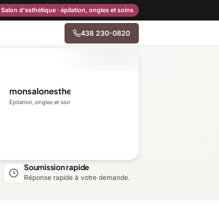
Salon d'esthétique · épilation, ongles et soins
438 230-0820
→
monsalonesthetique.ca
Centre-du-Québec
Épilation, ongles et soins du visage
Gaspésie–Îles-de-la-
Madeleine
Mauricie
Soumission rapide
Réponse rapide à votre demande.
Outaouais