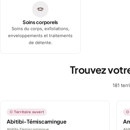
Soins corporels
Soins du corps, exfoliations,
enveloppements et traitements
de détente.
Trouvez votr
181 ter
○ Territoire ouvert
○ 
Abitibi-Témiscamingue
A
Abitibi-Témiscamingue,
Abi