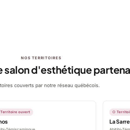
NOS TERRITOIRES
e salon d'esthétique partena
ritoires couverts par notre réseau québécois.
Territoire ouvert
○ Territo
mos
La Sarre
tibi-Témiscamingue,
Abitibi-Té