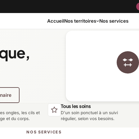
Accueil
Nos services
Nos territoires
ique,
Bas-Saint-Laurent
Capitale-Nationale
Côte-Nord
Estrie
enaire
Laurentides
Laval
Tous les soins
les ongles, les cils et
D'un soin ponctuel à un suivi
Montérégie
Nord-du-Québec
age et du corps.
régulier, selon vos besoins.
NOS SERVICES