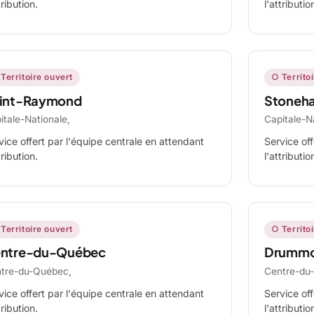
tribution.
l'attributio
Territoire ouvert
○ Territo
int-Raymond
Stoneh
itale-Nationale,
Capitale-N
vice offert par l'équipe centrale en attendant
Service off
tribution.
l'attributio
Territoire ouvert
○ Territo
ntre-du-Québec
Drummo
tre-du-Québec,
Centre-du
vice offert par l'équipe centrale en attendant
Service off
tribution.
l'attributio