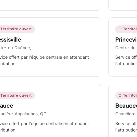
Territoire ouvert
○ Territo
ssisville
Princevi
tre-du-Québec,
Centre-du
vice offert par l'équipe centrale en attendant
Service off
tribution.
l'attributio
Territoire ouvert
○ Territo
auce
Beaucev
udière-Appalaches, QC
Chaudière
vice offert par l'équipe centrale en attendant
Service off
tribution.
l'attributio