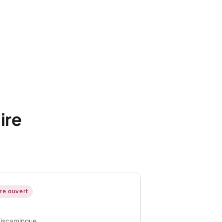
ire
ire ouvert
miscamingue,