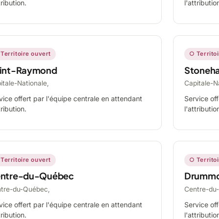
tribution.
l'attributio
Territoire ouvert
○ Territo
int-Raymond
Stoneh
itale-Nationale,
Capitale-N
vice offert par l'équipe centrale en attendant
Service off
tribution.
l'attributio
Territoire ouvert
○ Territo
ntre-du-Québec
Drummo
tre-du-Québec,
Centre-du
vice offert par l'équipe centrale en attendant
Service off
tribution.
l'attributio