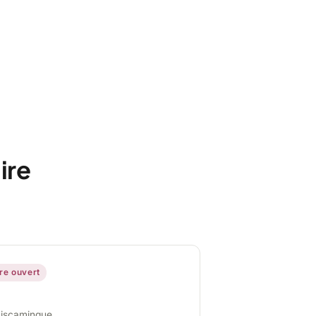
ire
ire ouvert
miscamingue,