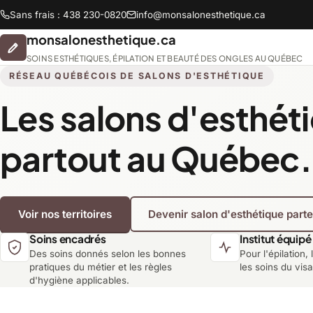
Sans frais : 438 230-0820
info@monsalonesthetique.ca
monsalonesthetique.ca
SOINS ESTHÉTIQUES, ÉPILATION ET BEAUTÉ DES ONGLES AU QUÉBEC
RÉSEAU QUÉBÉCOIS DE SALONS D'ESTHÉTIQUE
Les salons d'esthét
Abitibi-Témiscamingue
partout au Québec.
Chaudière-Appalaches
Voir nos territoires
Devenir salon d'esthétique part
Lanaudière
Soins encadrés
Institut équipé
Des soins donnés selon les bonnes
Pour l'épilation, 
Montréal
pratiques du métier et les règles
les soins du vis
d'hygiène applicables.
Saguenay-Lac-Saint-Jean