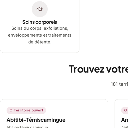
Soins corporels
Soins du corps, exfoliations,
enveloppements et traitements
de détente.
Trouvez votr
181 ter
○ Territoire ouvert
○ 
Abitibi-Témiscamingue
A
Abitibi-Témiscamingue,
Abi