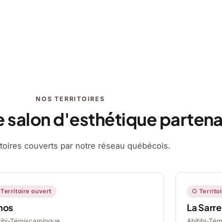
NOS TERRITOIRES
e salon d'esthétique partena
ritoires couverts par notre réseau québécois.
Territoire ouvert
○ Territo
mos
La Sarre
tibi-Témiscamingue,
Abitibi-Té