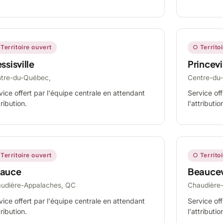
Territoire ouvert
○ Territo
ssisville
Princevi
tre-du-Québec,
Centre-du
vice offert par l'équipe centrale en attendant
Service off
tribution.
l'attributio
Territoire ouvert
○ Territo
auce
Beaucev
udière-Appalaches, QC
Chaudière
vice offert par l'équipe centrale en attendant
Service off
tribution.
l'attributio