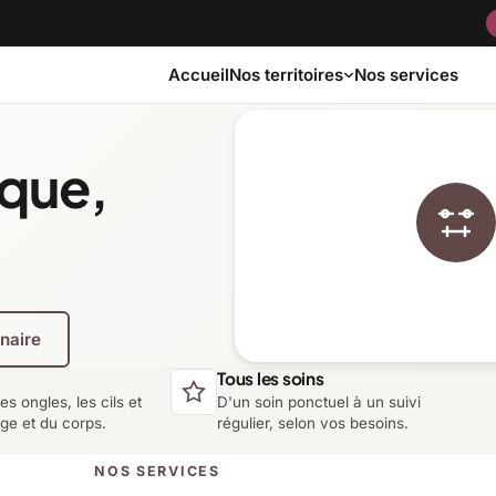
Accueil
Nos services
Nos territoires
ique,
Bas-Saint-Laurent
Capitale-Nationale
Côte-Nord
Estrie
enaire
Laurentides
Laval
Tous les soins
les ongles, les cils et
D'un soin ponctuel à un suivi
Montérégie
Nord-du-Québec
age et du corps.
régulier, selon vos besoins.
NOS SERVICES