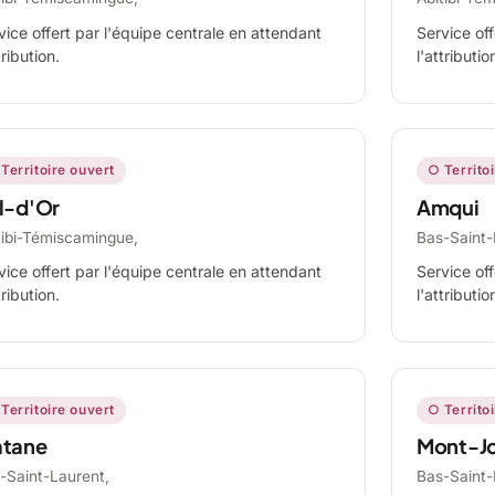
vice offert par l'équipe centrale en attendant
Service off
tribution.
l'attributio
Territoire ouvert
○ Territo
l-d'Or
Amqui
tibi-Témiscamingue,
Bas-Saint-
vice offert par l'équipe centrale en attendant
Service off
tribution.
l'attributio
Territoire ouvert
○ Territo
tane
Mont-Jo
-Saint-Laurent,
Bas-Saint-