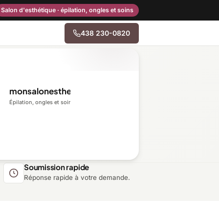
Salon d'esthétique · épilation, ongles et soins
438 230-0820
→
monsalonesthetique.ca
Centre-du-Québec
Épilation, ongles et soins du visage
Gaspésie–Îles-de-la-
Madeleine
Mauricie
Soumission rapide
Réponse rapide à votre demande.
Outaouais