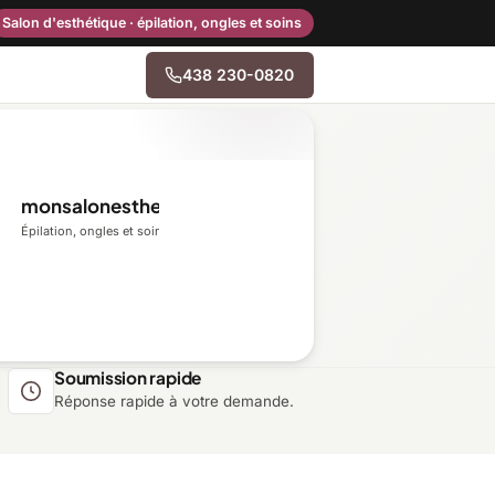
Salon d'esthétique · épilation, ongles et soins
438 230-0820
→
monsalonesthetique.ca
Centre-du-Québec
Épilation, ongles et soins du visage
Gaspésie–Îles-de-la-
Madeleine
Mauricie
Soumission rapide
Réponse rapide à votre demande.
Outaouais