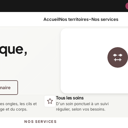
Accueil
Nos services
Nos territoires
ique,
Bas-Saint-Laurent
Capitale-Nationale
Côte-Nord
Estrie
enaire
Laurentides
Laval
Tous les soins
les ongles, les cils et
D'un soin ponctuel à un suivi
Montérégie
Nord-du-Québec
age et du corps.
régulier, selon vos besoins.
NOS SERVICES