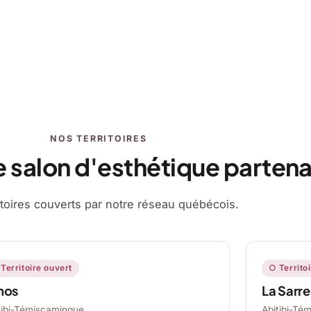
NOS TERRITOIRES
e salon d'esthétique partena
ritoires couverts par notre réseau québécois.
Territoire ouvert
○ Territo
mos
La Sarre
tibi-Témiscamingue,
Abitibi-Té