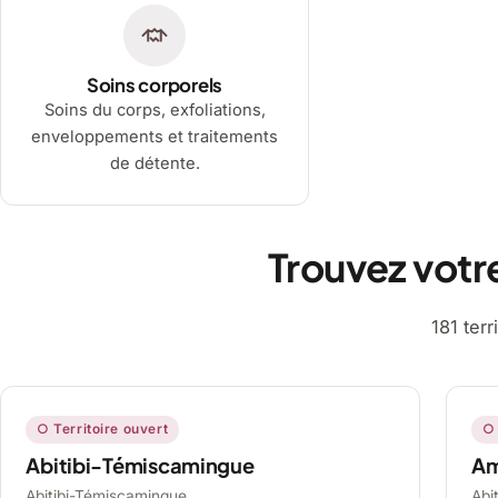
Soins corporels
Soins du corps, exfoliations,
enveloppements et traitements
de détente.
Trouvez votr
181 ter
○ Territoire ouvert
○ 
Abitibi-Témiscamingue
A
Abitibi-Témiscamingue,
Abi