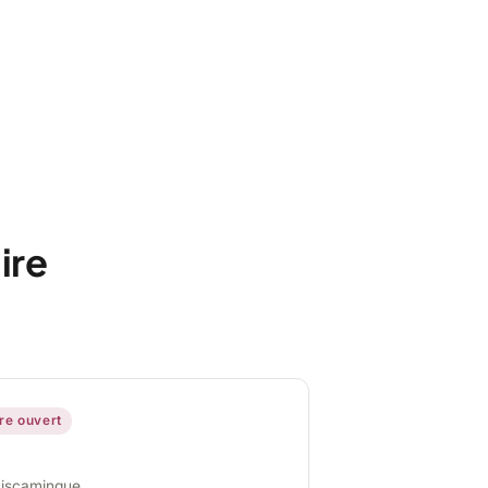
ire
ire ouvert
miscamingue,