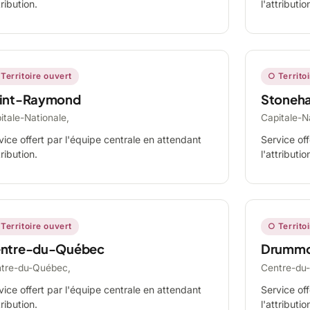
tribution.
l'attributio
Territoire ouvert
○ Territo
int-Raymond
Stoneh
itale-Nationale,
Capitale-N
vice offert par l'équipe centrale en attendant
Service off
tribution.
l'attributio
Territoire ouvert
○ Territo
ntre-du-Québec
Drummo
tre-du-Québec,
Centre-du
vice offert par l'équipe centrale en attendant
Service off
tribution.
l'attributio