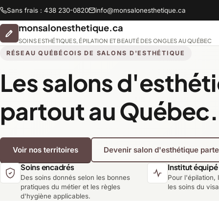
Sans frais : 438 230-0820
info@monsalonesthetique.ca
monsalonesthetique.ca
SOINS ESTHÉTIQUES, ÉPILATION ET BEAUTÉ DES ONGLES AU QUÉBEC
RÉSEAU QUÉBÉCOIS DE SALONS D'ESTHÉTIQUE
Les salons d'esthét
Abitibi-Témiscamingue
partout au Québec.
Chaudière-Appalaches
Voir nos territoires
Devenir salon d'esthétique part
Lanaudière
Soins encadrés
Institut équipé
Des soins donnés selon les bonnes
Pour l'épilation, 
Montréal
pratiques du métier et les règles
les soins du vis
d'hygiène applicables.
Saguenay-Lac-Saint-Jean