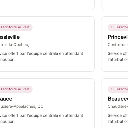
Territoire ouvert
○ Territo
ssisville
Princevi
tre-du-Québec,
Centre-du
vice offert par l'équipe centrale en attendant
Service off
tribution.
l'attributio
Territoire ouvert
○ Territo
auce
Beaucev
udière-Appalaches, QC
Chaudière
vice offert par l'équipe centrale en attendant
Service off
tribution.
l'attributio