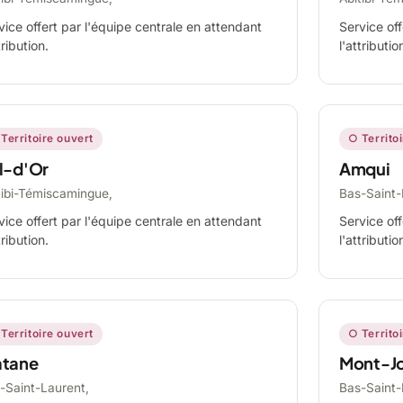
vice offert par l'équipe centrale en attendant
Service off
tribution.
l'attributio
Territoire ouvert
○ Territo
l-d'Or
Amqui
tibi-Témiscamingue,
Bas-Saint-
vice offert par l'équipe centrale en attendant
Service off
tribution.
l'attributio
Territoire ouvert
○ Territo
tane
Mont-Jo
-Saint-Laurent,
Bas-Saint-