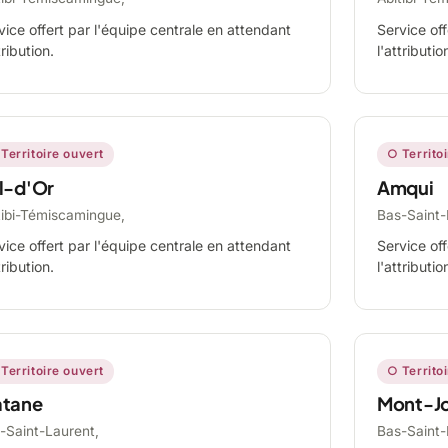
vice offert par l'équipe centrale en attendant
Service off
tribution.
l'attributio
Territoire ouvert
○ Territo
l-d'Or
Amqui
tibi-Témiscamingue,
Bas-Saint-
vice offert par l'équipe centrale en attendant
Service off
tribution.
l'attributio
Territoire ouvert
○ Territo
tane
Mont-Jo
-Saint-Laurent,
Bas-Saint-