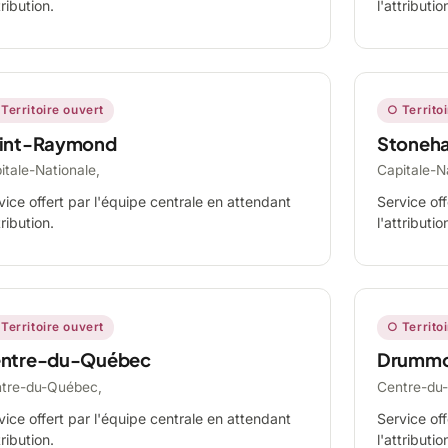
tribution.
l'attributio
Territoire ouvert
○ Territo
int-Raymond
Stoneh
itale-Nationale,
Capitale-N
vice offert par l'équipe centrale en attendant
Service off
tribution.
l'attributio
Territoire ouvert
○ Territo
ntre-du-Québec
Drummo
tre-du-Québec,
Centre-du
vice offert par l'équipe centrale en attendant
Service off
tribution.
l'attributio