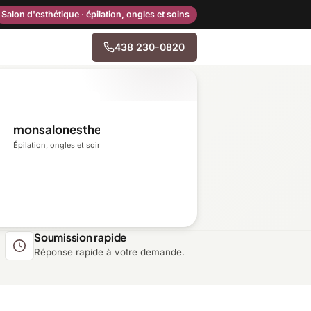
Salon d'esthétique · épilation, ongles et soins
438 230-0820
→
monsalonesthetique.ca
Centre-du-Québec
Épilation, ongles et soins du visage
Gaspésie–Îles-de-la-
Madeleine
Mauricie
Soumission rapide
Réponse rapide à votre demande.
Outaouais