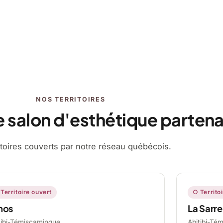
NOS TERRITOIRES
e salon d'esthétique partena
ritoires couverts par notre réseau québécois.
Territoire ouvert
○ Territo
mos
La Sarre
tibi-Témiscamingue,
Abitibi-Té