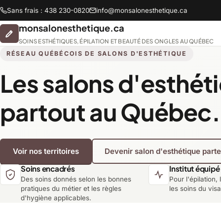
Sans frais : 438 230-0820
info@monsalonesthetique.ca
monsalonesthetique.ca
SOINS ESTHÉTIQUES, ÉPILATION ET BEAUTÉ DES ONGLES AU QUÉBEC
RÉSEAU QUÉBÉCOIS DE SALONS D'ESTHÉTIQUE
Les salons d'esthét
Abitibi-Témiscamingue
partout au Québec.
Chaudière-Appalaches
Voir nos territoires
Devenir salon d'esthétique part
Lanaudière
Soins encadrés
Institut équipé
Des soins donnés selon les bonnes
Pour l'épilation, 
Montréal
pratiques du métier et les règles
les soins du vis
d'hygiène applicables.
Saguenay-Lac-Saint-Jean