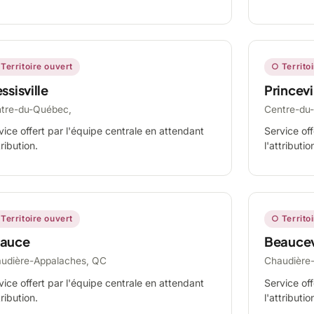
Territoire ouvert
○ Territo
ssisville
Princevi
tre-du-Québec,
Centre-du
vice offert par l'équipe centrale en attendant
Service off
tribution.
l'attributio
Territoire ouvert
○ Territo
auce
Beaucev
udière-Appalaches, QC
Chaudière
vice offert par l'équipe centrale en attendant
Service off
tribution.
l'attributio