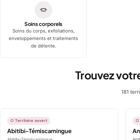
Soins corporels
Soins du corps, exfoliations,
enveloppements et traitements
de détente.
Trouvez votr
181 ter
○ Territoire ouvert
○ 
Abitibi-Témiscamingue
A
Abitibi-Témiscamingue,
Abi