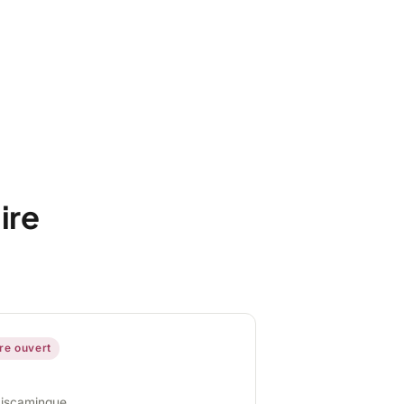
ire
ire ouvert
miscamingue,