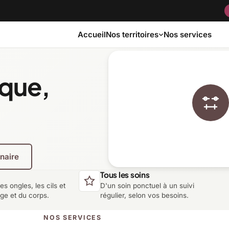
Accueil
Nos services
Nos territoires
ique,
Bas-Saint-Laurent
Capitale-Nationale
Côte-Nord
Estrie
enaire
Laurentides
Laval
Tous les soins
les ongles, les cils et
D'un soin ponctuel à un suivi
Montérégie
Nord-du-Québec
age et du corps.
régulier, selon vos besoins.
NOS SERVICES