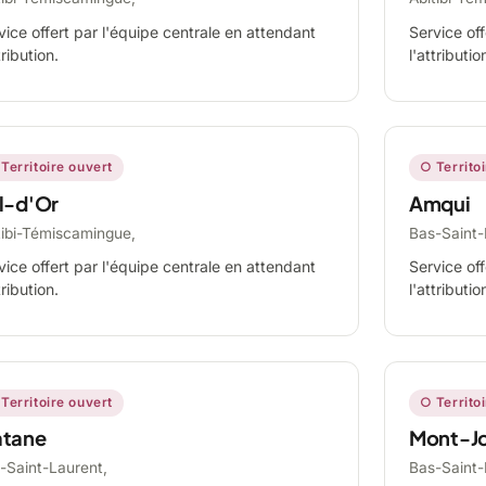
vice offert par l'équipe centrale en attendant
Service off
tribution.
l'attributio
Territoire ouvert
○ Territo
l-d'Or
Amqui
tibi-Témiscamingue,
Bas-Saint-
vice offert par l'équipe centrale en attendant
Service off
tribution.
l'attributio
Territoire ouvert
○ Territo
tane
Mont-Jo
-Saint-Laurent,
Bas-Saint-