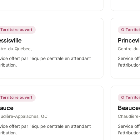
Territoire ouvert
○ Territo
ssisville
Princevi
tre-du-Québec,
Centre-du
vice offert par l'équipe centrale en attendant
Service off
tribution.
l'attributio
Territoire ouvert
○ Territo
auce
Beaucev
udière-Appalaches, QC
Chaudière
vice offert par l'équipe centrale en attendant
Service off
tribution.
l'attributio