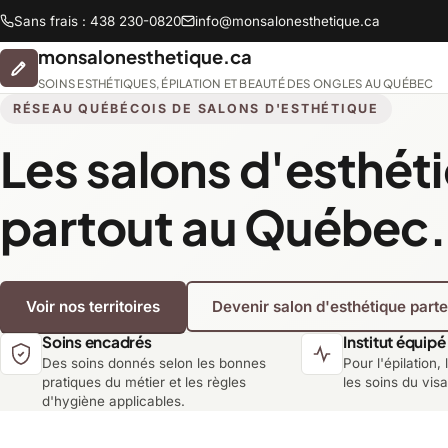
Sans frais : 438 230-0820
info@monsalonesthetique.ca
monsalonesthetique.ca
SOINS ESTHÉTIQUES, ÉPILATION ET BEAUTÉ DES ONGLES AU QUÉBEC
RÉSEAU QUÉBÉCOIS DE SALONS D'ESTHÉTIQUE
Les salons d'esthét
Abitibi-Témiscamingue
partout au Québec.
Chaudière-Appalaches
Voir nos territoires
Devenir salon d'esthétique part
Lanaudière
Soins encadrés
Institut équipé
Des soins donnés selon les bonnes
Pour l'épilation, 
Montréal
pratiques du métier et les règles
les soins du vis
d'hygiène applicables.
Saguenay-Lac-Saint-Jean