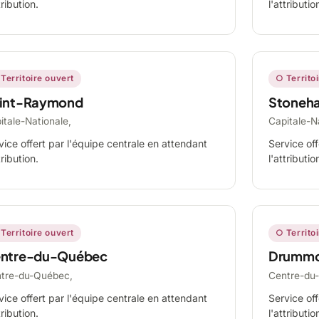
tribution.
l'attributio
Territoire ouvert
○ Territo
int-Raymond
Stoneh
itale-Nationale,
Capitale-N
vice offert par l'équipe centrale en attendant
Service off
tribution.
l'attributio
Territoire ouvert
○ Territo
ntre-du-Québec
Drummo
tre-du-Québec,
Centre-du
vice offert par l'équipe centrale en attendant
Service off
tribution.
l'attributio