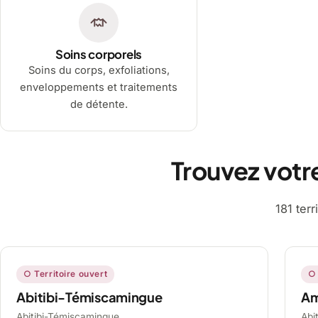
Soins corporels
Soins du corps, exfoliations,
enveloppements et traitements
de détente.
Trouvez votr
181 ter
○ Territoire ouvert
○ 
Abitibi-Témiscamingue
A
Abitibi-Témiscamingue,
Abi