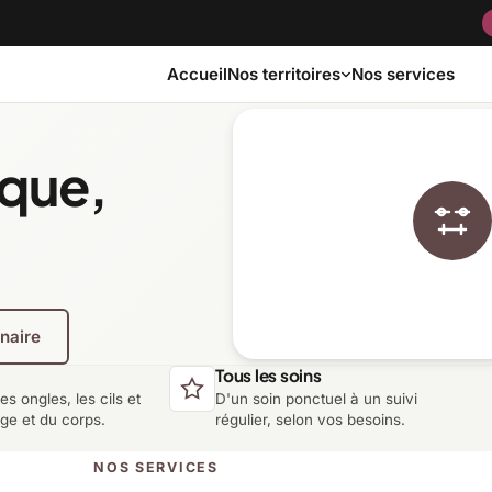
Accueil
Nos services
Nos territoires
ique,
Bas-Saint-Laurent
Capitale-Nationale
Côte-Nord
Estrie
enaire
Laurentides
Laval
Tous les soins
les ongles, les cils et
D'un soin ponctuel à un suivi
Montérégie
Nord-du-Québec
age et du corps.
régulier, selon vos besoins.
NOS SERVICES