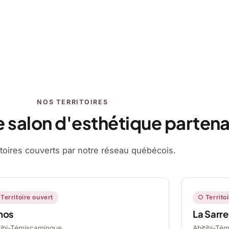
NOS TERRITOIRES
e salon d'esthétique partena
ritoires couverts par notre réseau québécois.
Territoire ouvert
○ Territo
mos
La Sarre
tibi-Témiscamingue,
Abitibi-Té