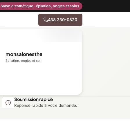
Salon d'esthétique · épilation, ongles et soins
438 230-0820
→
monsalonesthetique.ca
Centre-du-Québec
Épilation, ongles et soins du visage
Gaspésie–Îles-de-la-
Madeleine
Mauricie
Soumission rapide
Réponse rapide à votre demande.
Outaouais