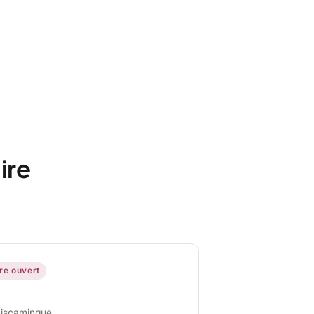
ire
ire ouvert
miscamingue,