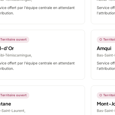
vice offert par l'équipe centrale en attendant
Service off
tribution.
l'attributio
Territoire ouvert
○ Territo
l-d'Or
Amqui
tibi-Témiscamingue,
Bas-Saint-
vice offert par l'équipe centrale en attendant
Service off
tribution.
l'attributio
Territoire ouvert
○ Territo
tane
Mont-Jo
-Saint-Laurent,
Bas-Saint-