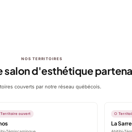
NOS TERRITOIRES
e salon d'esthétique partena
ritoires couverts par notre réseau québécois.
Territoire ouvert
○ Territo
mos
La Sarre
tibi-Témiscamingue,
Abitibi-Té