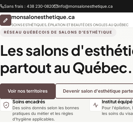
Sans frais : 438 230-0820
info@monsalonesthetique.ca
monsalonesthetique.ca
SOINS ESTHÉTIQUES, ÉPILATION ET BEAUTÉ DES ONGLES AU QUÉBEC
RÉSEAU QUÉBÉCOIS DE SALONS D'ESTHÉTIQUE
Les salons d'esthét
Abitibi-Témiscamingue
partout au Québec.
Chaudière-Appalaches
Voir nos territoires
Devenir salon d'esthétique part
Lanaudière
Soins encadrés
Institut équipé
Des soins donnés selon les bonnes
Pour l'épilation, 
Montréal
pratiques du métier et les règles
les soins du vis
d'hygiène applicables.
Saguenay-Lac-Saint-Jean