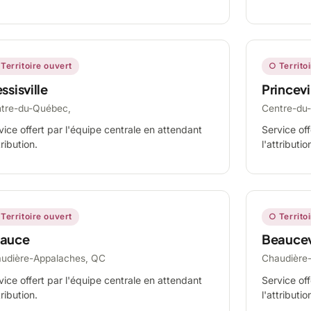
Territoire ouvert
○ Territo
ssisville
Princevi
tre-du-Québec,
Centre-du
vice offert par l'équipe centrale en attendant
Service off
tribution.
l'attributio
Territoire ouvert
○ Territo
auce
Beaucev
udière-Appalaches, QC
Chaudière
vice offert par l'équipe centrale en attendant
Service off
tribution.
l'attributio