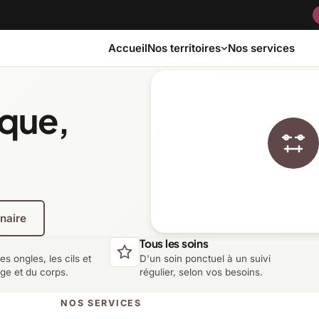
Accueil
Nos services
Nos territoires
ique,
Bas-Saint-Laurent
Capitale-Nationale
Côte-Nord
Estrie
enaire
Laurentides
Laval
Tous les soins
les ongles, les cils et
D'un soin ponctuel à un suivi
Montérégie
Nord-du-Québec
age et du corps.
régulier, selon vos besoins.
NOS SERVICES