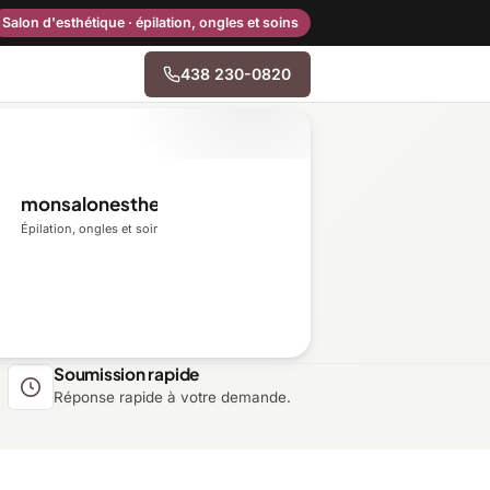
Salon d'esthétique · épilation, ongles et soins
438 230-0820
→
monsalonesthetique.ca
Centre-du-Québec
Épilation, ongles et soins du visage
Gaspésie–Îles-de-la-
Madeleine
Mauricie
Soumission rapide
Réponse rapide à votre demande.
Outaouais