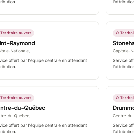
tribution.
l'attributio
Territoire ouvert
○ Territo
int-Raymond
Stoneh
itale-Nationale,
Capitale-N
vice offert par l'équipe centrale en attendant
Service off
tribution.
l'attributio
Territoire ouvert
○ Territo
ntre-du-Québec
Drummo
tre-du-Québec,
Centre-du
vice offert par l'équipe centrale en attendant
Service off
tribution.
l'attributio