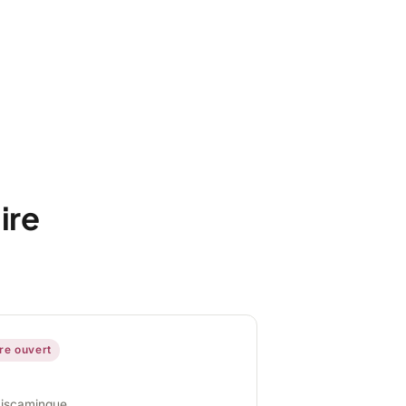
ire
ire ouvert
miscamingue,