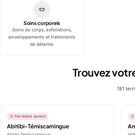
Soins corporels
Soins du corps, exfoliations,
enveloppements et traitements
de détente.
Trouvez votr
181 ter
○ Territoire ouvert
○ 
Abitibi-Témiscamingue
A
Abitibi-Témiscamingue,
Abi