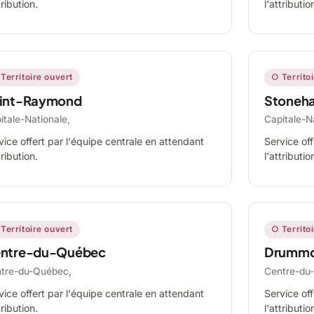
tribution.
l'attributio
Territoire ouvert
○ Territo
int-Raymond
Stoneh
itale-Nationale,
Capitale-N
vice offert par l'équipe centrale en attendant
Service off
tribution.
l'attributio
Territoire ouvert
○ Territo
ntre-du-Québec
Drummo
tre-du-Québec,
Centre-du
vice offert par l'équipe centrale en attendant
Service off
tribution.
l'attributio