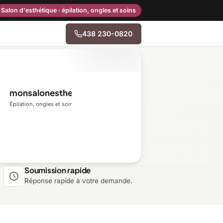
Salon d'esthétique · épilation, ongles et soins
438 230-0820
→
monsalonesthetique.ca
Centre-du-Québec
Épilation, ongles et soins du visage
Gaspésie–Îles-de-la-
Madeleine
Mauricie
Soumission rapide
Réponse rapide à votre demande.
Outaouais