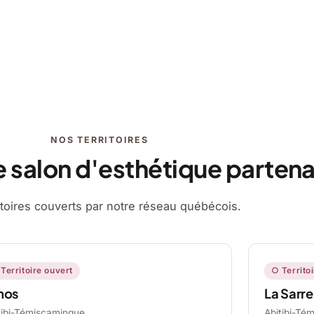
NOS TERRITOIRES
e salon d'esthétique partena
ritoires couverts par notre réseau québécois.
Territoire ouvert
○ Territo
mos
La Sarre
tibi-Témiscamingue,
Abitibi-Té