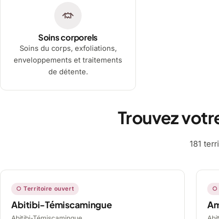
Soins corporels
Soins du corps, exfoliations,
enveloppements et traitements
de détente.
Trouvez votr
181 ter
○ Territoire ouvert
○ 
Abitibi-Témiscamingue
A
Abitibi-Témiscamingue,
Abi