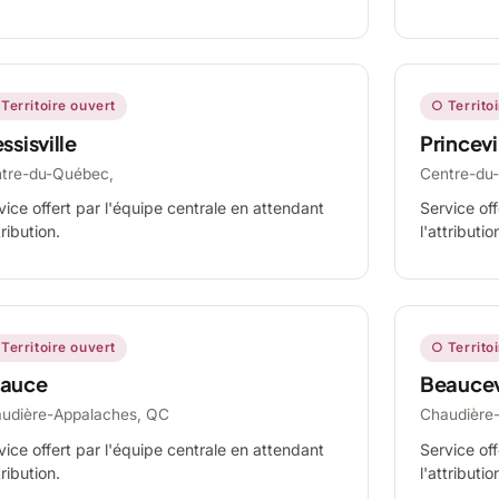
Territoire ouvert
○ Territo
ssisville
Princevi
tre-du-Québec,
Centre-du
vice offert par l'équipe centrale en attendant
Service off
tribution.
l'attributio
Territoire ouvert
○ Territo
auce
Beaucev
udière-Appalaches, QC
Chaudière
vice offert par l'équipe centrale en attendant
Service off
tribution.
l'attributio