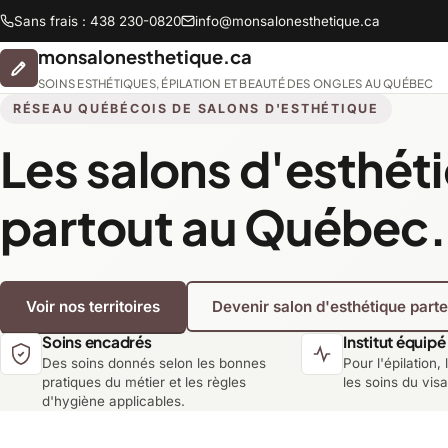
Sans frais : 438 230-0820
info@monsalonesthetique.ca
monsalonesthetique.ca
SOINS ESTHÉTIQUES, ÉPILATION ET BEAUTÉ DES ONGLES AU QUÉBEC
RÉSEAU QUÉBÉCOIS DE SALONS D'ESTHÉTIQUE
Les salons d'esthét
Abitibi-Témiscamingue
partout au Québec.
Chaudière-Appalaches
Voir nos territoires
Devenir salon d'esthétique part
Lanaudière
Soins encadrés
Institut équipé
Des soins donnés selon les bonnes
Pour l'épilation, 
Montréal
pratiques du métier et les règles
les soins du vis
d'hygiène applicables.
Saguenay-Lac-Saint-Jean