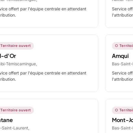
vice offert par l'équipe centrale en attendant
Service off
tribution.
l'attributio
Territoire ouvert
○ Territo
l-d'Or
Amqui
tibi-Témiscamingue,
Bas-Saint-
vice offert par l'équipe centrale en attendant
Service off
tribution.
l'attributio
Territoire ouvert
○ Territo
tane
Mont-Jo
-Saint-Laurent,
Bas-Saint-