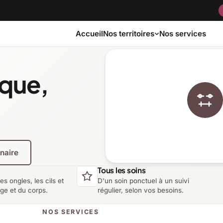
Accueil
Nos services
Nos territoires
ique,
Bas-Saint-Laurent
Capitale-Nationale
Côte-Nord
Estrie
enaire
Laurentides
Laval
Tous les soins
les ongles, les cils et
D'un soin ponctuel à un suivi
Montérégie
Nord-du-Québec
age et du corps.
régulier, selon vos besoins.
NOS SERVICES