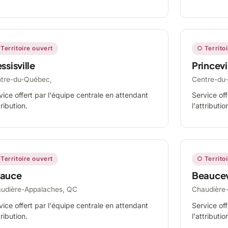
Territoire ouvert
○ Territo
ssisville
Princevi
tre-du-Québec,
Centre-du
vice offert par l'équipe centrale en attendant
Service off
tribution.
l'attributio
Territoire ouvert
○ Territo
auce
Beaucev
udière-Appalaches, QC
Chaudière
vice offert par l'équipe centrale en attendant
Service off
tribution.
l'attributio