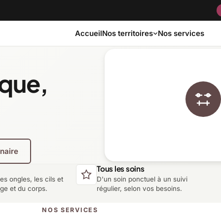
Accueil
Nos services
Nos territoires
ique,
Bas-Saint-Laurent
Capitale-Nationale
Côte-Nord
Estrie
enaire
Laurentides
Laval
Tous les soins
les ongles, les cils et
D'un soin ponctuel à un suivi
Montérégie
Nord-du-Québec
age et du corps.
régulier, selon vos besoins.
NOS SERVICES