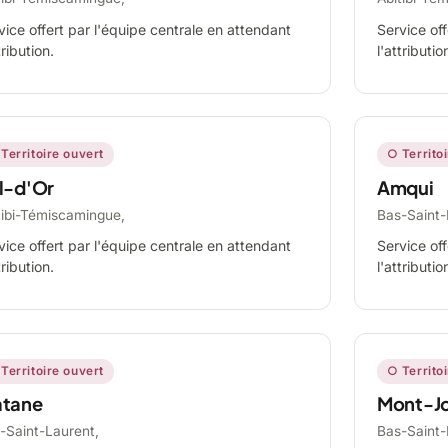
vice offert par l'équipe centrale en attendant
Service off
tribution.
l'attributio
Territoire ouvert
○ Territo
l-d'Or
Amqui
tibi-Témiscamingue,
Bas-Saint-
vice offert par l'équipe centrale en attendant
Service off
tribution.
l'attributio
Territoire ouvert
○ Territo
tane
Mont-Jo
-Saint-Laurent,
Bas-Saint-