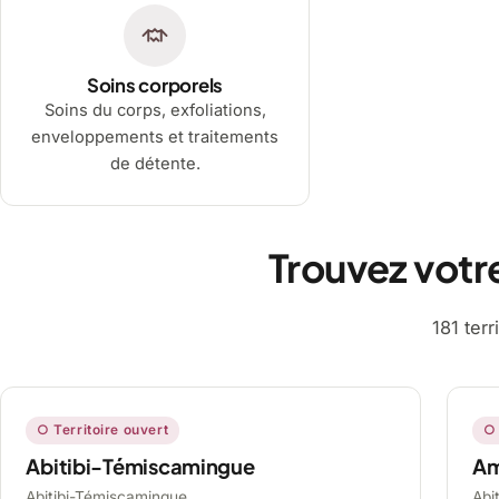
Soins corporels
Soins du corps, exfoliations,
enveloppements et traitements
de détente.
Trouvez votr
181 ter
○ Territoire ouvert
○ 
Abitibi-Témiscamingue
A
Abitibi-Témiscamingue,
Abi