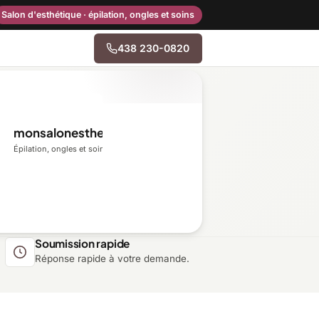
Salon d'esthétique · épilation, ongles et soins
438 230-0820
→
monsalonesthetique.ca
Centre-du-Québec
Épilation, ongles et soins du visage
Gaspésie–Îles-de-la-
Madeleine
Mauricie
Soumission rapide
Réponse rapide à votre demande.
Outaouais