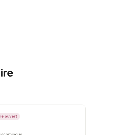
ire
ire ouvert
miscamingue,