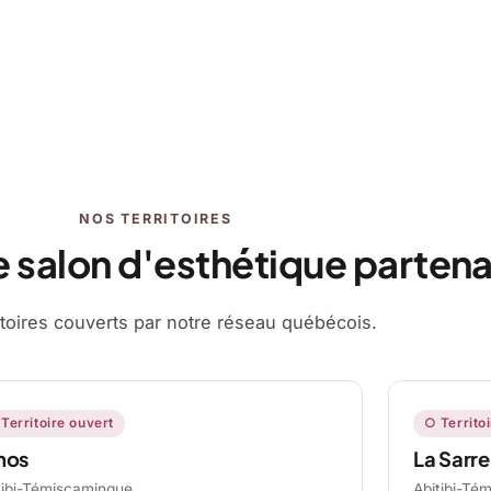
NOS TERRITOIRES
e salon d'esthétique partena
ritoires couverts par notre réseau québécois.
Territoire ouvert
○ Territo
mos
La Sarre
tibi-Témiscamingue,
Abitibi-Té