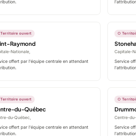
tribution.
l'attributio
Territoire ouvert
○ Territo
int-Raymond
Stoneh
itale-Nationale,
Capitale-N
vice offert par l'équipe centrale en attendant
Service off
tribution.
l'attributio
Territoire ouvert
○ Territo
ntre-du-Québec
Drummo
tre-du-Québec,
Centre-du
vice offert par l'équipe centrale en attendant
Service off
tribution.
l'attributio