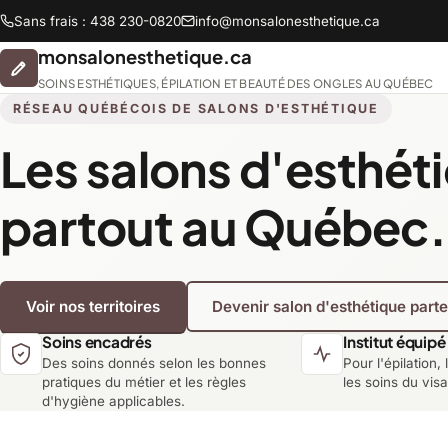
Sans frais : 438 230-0820
info@monsalonesthetique.ca
monsalonesthetique.ca
SOINS ESTHÉTIQUES, ÉPILATION ET BEAUTÉ DES ONGLES AU QUÉBEC
RÉSEAU QUÉBÉCOIS DE SALONS D'ESTHÉTIQUE
Les salons d'esthét
Abitibi-Témiscamingue
partout au Québec.
Chaudière-Appalaches
Voir nos territoires
Devenir salon d'esthétique part
Lanaudière
Soins encadrés
Institut équipé
Des soins donnés selon les bonnes
Pour l'épilation, 
Montréal
pratiques du métier et les règles
les soins du vis
d'hygiène applicables.
Saguenay-Lac-Saint-Jean